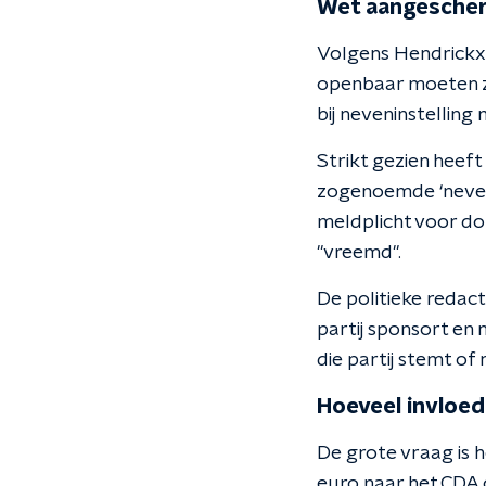
Wet aangesche
Volgens Hendrickx w
openbaar moeten zi
bij neveninstellin
Strikt gezien heef
zogenoemde ‘nevenin
meldplicht voor do
"vreemd".
De politieke redac
partij sponsort en n
die partij stemt of n
Hoeveel invloed
De grote vraag is 
euro naar het CDA 