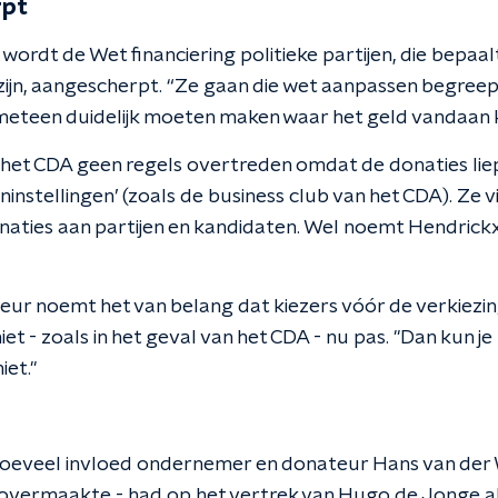
rpt
ordt de Wet financiering politieke partijen, die bepaal
jn, aangescherpt. “Ze gaan die wet aanpassen begreep i
g meteen duidelijk moeten maken waar het geld vandaan 
t het CDA geen regels overtreden omdat de donaties lie
stellingen’ (zoals de business club van het CDA). Ze v
naties aan partijen en kandidaten. Wel noemt Hendrick
teur noemt het van belang dat kiezers vóór de verkiezi
iet - zoals in het geval van het CDA - nu pas. "Dan kun j
iet."
hoeveel invloed ondernemer en donateur Hans van der Wi
overmaakte - had op het vertrek van Hugo de Jonge als 