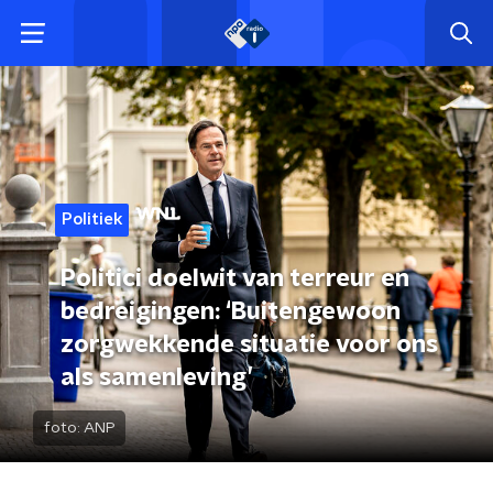
Politiek
Politici doelwit van terreur en
bedreigingen: ‘Buitengewoon
zorgwekkende situatie voor ons
als samenleving’
foto:
ANP