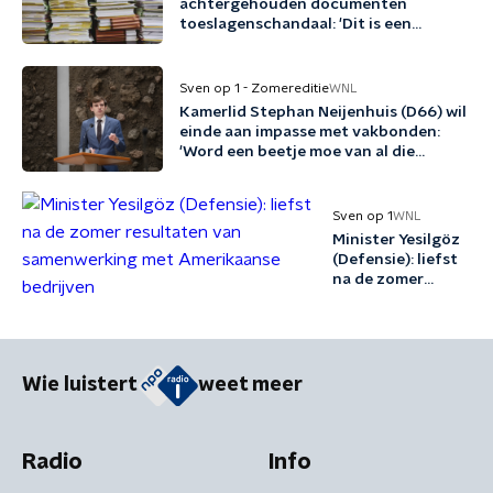
achtergehouden documenten
toeslagenschandaal: 'Dit is een
misdrijf'
Sven op 1 - Zomereditie
WNL
Kamerlid Stephan Neijenhuis (D66) wil
einde aan impasse met vakbonden:
'Word een beetje moe van al die
woordspelletjes'
Sven op 1
WNL
Minister Yesilgöz
(Defensie): liefst
na de zomer
resultaten van
samenwerking
met Amerikaanse
bedrijven
Wie luistert
weet meer
Radio
Info