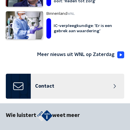
ooit: ‘Reden tot zorg’
Binnenland
WNL
IC-verpleegkundige: 'Er is een
gebrek aan waardering'
Meer nieuws uit WNL op Zaterdag
Contact
Wie luistert
weet meer