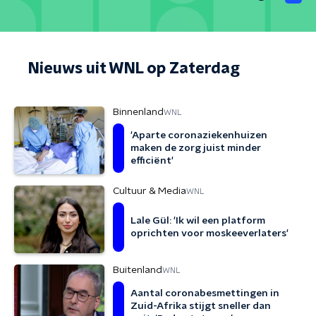
Nieuws uit WNL op Zaterdag
Binnenland
WNL
'Aparte coronaziekenhuizen
maken de zorg juist minder
efficiënt'
Cultuur & Media
WNL
Lale Gül: 'Ik wil een platform
oprichten voor moskeeverlaters'
Buitenland
WNL
Aantal coronabesmettingen in
Zuid-Afrika stijgt sneller dan