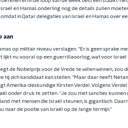
 oefenen en in de loop van de week best een staakt-he
Israël en Hamas onderling nog de details zullen moete
 omdat in Qatar delegaties van Israël en Hamas over e
p aan
mas op militair niveau verslagen. "Er is geen sprake mee
lijkt nu vooral op een guerrillaoorlog, wat voor Israël o
gt de Nobelprijs voor de Vrede te willen winnen, zou 
e hij zich kandidaat kan stellen. "Maar daar heeft Net
gt Amerika-deskundige Kirsten Verdel. Volgens Verdel 
aël onder druk te zetten. "Je zou met sancties kunnen 
n land met mensen die Israël steunen, is gigantisch. Daarn
naar de positie van Israël op de lange termijn."