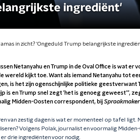
angrijkste ingrediënt'
amas in zicht? 'Ongeduld Trump belangrijkste ingrediën
ssen Netanyahu en Trump in de Oval Office is wat er 
de wereld kijkt toe. Want als iemand Netanyahu tot e
, is het zijn ogenschijnlijke politieke geestverwant 
rijp is en Trump snel zegt 'het is genoeg geweest'", ze
rmalig Midden-Oosten correspondent, bij
Spraakmaker
n van zestig dagen is wat er momenteel op tafel ligt. 
aliseren? Volgens Polak, journalist en voormalig Midden
 er drie ingrediënten voor nodig.