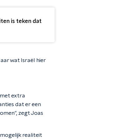
ten is teken dat
ar wat Israël hier
 met extra
nties dat er een
komen", zegt Joas
ogelijk realiteit