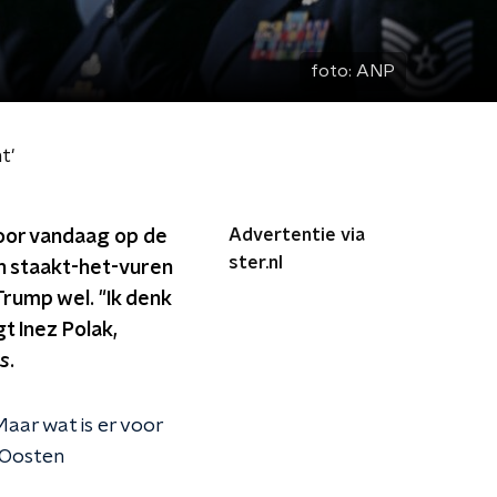
foto:
ANP
t'
Advertentie via
voor vandaag op de
ster.nl
en staakt-het-vuren
Trump wel. "Ik denk
gt Inez Polak,
s
.
Maar wat is er voor
-Oosten