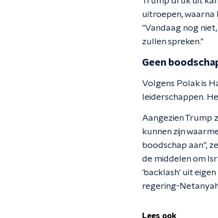
Trump druk uit kan
uitroepen, waarna 
"Vandaag nog niet,
zullen spreken."
Geen boodscha
Volgens Polak is Ha
leiderschappen. Het 
Aangezien Trump ze
kunnen zijn waarme
boodschap aan", ze
de middelen om Isr
'backlash' uit eige
regering-Netanyahu 
Lees ook