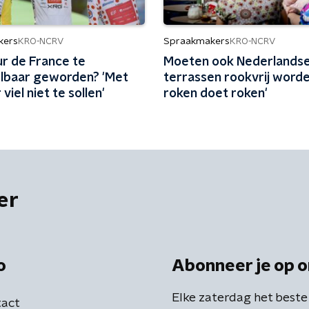
kers
Spraakmakers
KRO-NCRV
KRO-NCRV
ur de France te
Moeten ook Nederlands
lbaar geworden? 'Met
terrassen rookvrij worde
viel niet te sollen'
roken doet roken'
er
o
Abonneer je op o
Elke zaterdag het beste
act