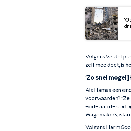
'O
dr
Volgens Verdel pro
zelf mee doet, is h
'Zo snel mogelijk
Als Hamas een eind
voorwaarden? "Ze k
einde aan de oorlo
Wagemakers, islamo
Volgens Harm Goosse