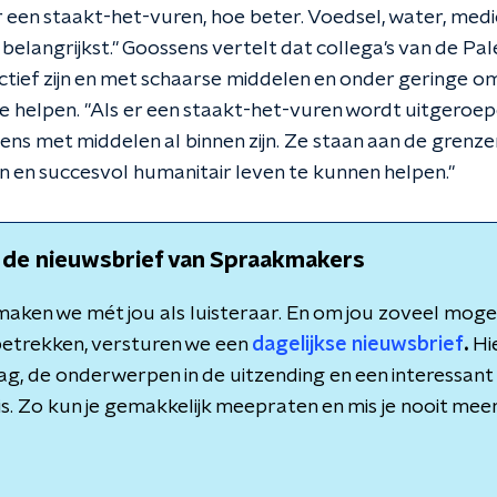
 een staakt-het-vuren, hoe beter. Voedsel, water, medi
t belangrijkst." Goossens vertelt dat collega's van de Pa
tief zijn en met schaarse middelen en onder geringe 
 helpen. "Als er een staakt-het-vuren wordt uitgeroe
s met middelen al binnen zijn. Ze staan aan de grenzen
n en succesvol humanitair leven te kunnen helpen."
 de nieuwsbrief van Spraakmakers
aken we mét jou als luisteraar. En om jou zoveel mogeli
etrekken, versturen we een
dagelijkse nieuwsbrief
.
Hie
dag, de onderwerpen in de uitzending en een interessant 
is. Zo kun je gemakkelijk meepraten en mis je nooit meer 