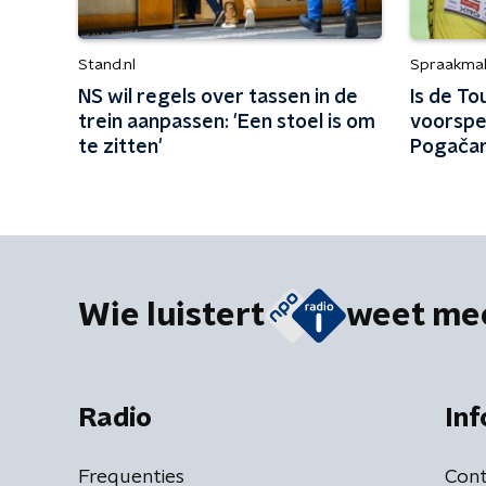
Stand.nl
Spraakma
NS wil regels over tassen in de
Is de To
trein aanpassen: 'Een stoel is om
voorspe
te zitten'
Pogačar 
Wie luistert
weet me
Radio
Inf
Frequenties
Cont