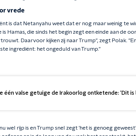
or vrede
ënt is dat Netanyahu weet dat er nog maar weinig te wi
is Hamas, die sinds het begin zegt een einde aan de oor
rouwt. Daarvoor kijken zij naar Trump", zegt Polak. "En
kste ingrediënt: het ongeduld van Trump."
e één valse getuige de Irakoorlog ontketende: 'Dit is 
d nu wel rijp is en Trump snel zegt 'het is genoeg geweest