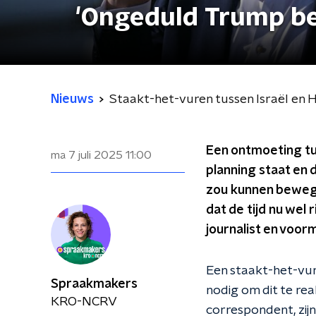
'Ongeduld Trump bel
Nieuws
Staakt-het-vuren tussen Israël en H
Een ontmoeting tu
ma 7 juli 2025
11:00
planning staat en 
zou kunnen bewegen
dat de tijd nu wel 
journalist en voo
Een staakt-het-vure
Spraakmakers
nodig om dit te re
KRO-NCRV
correspondent, zijn