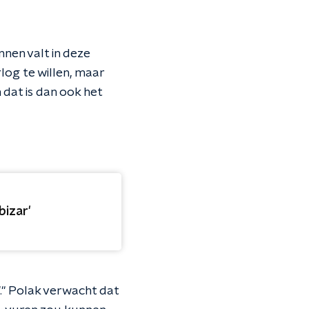
nnen valt in deze
log te willen, maar
 dat is dan ook het
bizar'
'." Polak verwacht dat