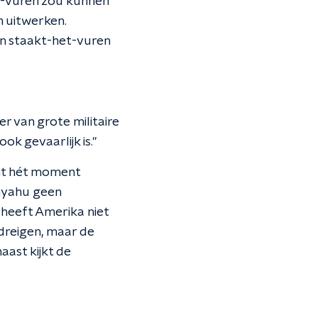
t-vuren zou kunnen
n uitwerken.
en staakt-het-vuren
r van grote militaire
ok gevaarlijk is."
dit hét moment
anyahu geen
heeft Amerika niet
dreigen, maar de
aast kijkt de