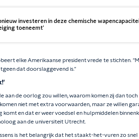
pnieuw investeren in deze chemische wapencapacitei
eiging toeneemt'
beert elke Amerikaanse president vrede te stichten. "Ma
etgeen dat doorslaggevend is."
!'
e aan de oorlog zou willen, waarom komen zij dan toch
omen niet met extra voorwaarden, maar ze willen gara
g komt en dat er weer voedsel en hulpmiddelen binnen
loog aan de universiteit Utrecht.
ns is het belangrijk dat het staakt-het-vuren zo snel m