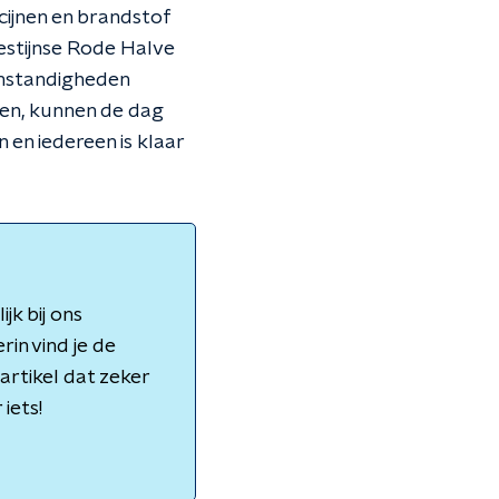
cijnen en brandstof
lestijnse Rode Halve
omstandigheden
pen, kunnen de dag
 en iedereen is klaar
jk bij ons
rin vind je de
artikel dat zeker
iets!