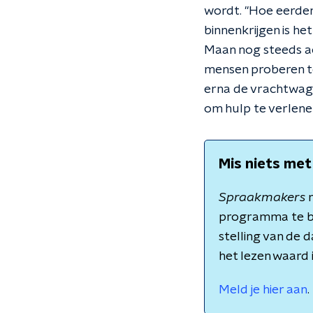
wordt. "Hoe eerder
binnenkrijgen is he
Maan nog steeds ac
mensen proberen te
erna de vrachtwagen
om hulp te verlene
Mis niets met
Spraakmakers
m
programma te b
stelling van de 
het lezen waard 
Meld je hier aan
.