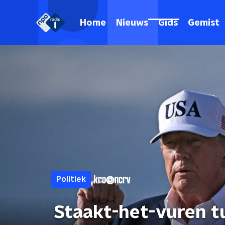
Home
Nieuws
Gids
Gemist
Politiek
Staakt-het-vuren tu