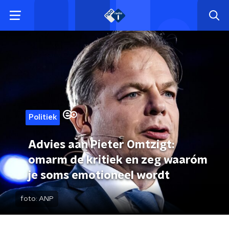
Politiek
Advies aan Pieter Omtzigt:
omarm de kritiek en zeg waaróm
je soms emotioneel wordt
foto:
ANP