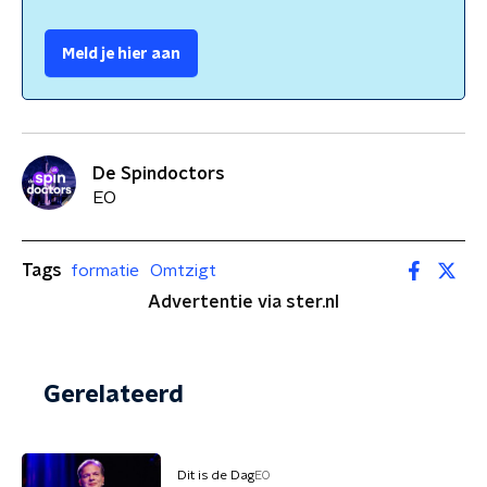
Meld je hier aan
De Spindoctors
EO
Tags
formatie
Omtzigt
Advertentie via ster.nl
Gerelateerd
Dit is de Dag
EO