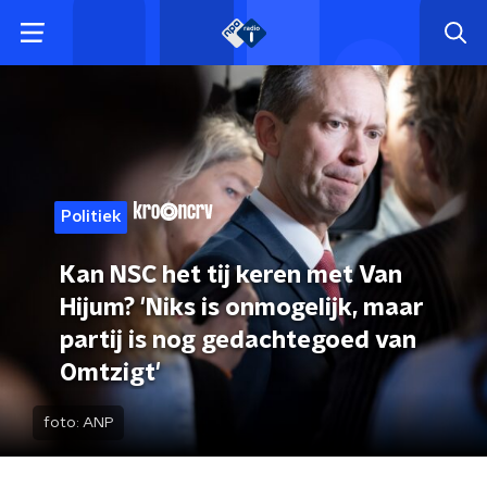
Politiek
Kan NSC het tij keren met Van
Hijum? 'Niks is onmogelijk, maar
partij is nog gedachtegoed van
Omtzigt'
foto:
ANP