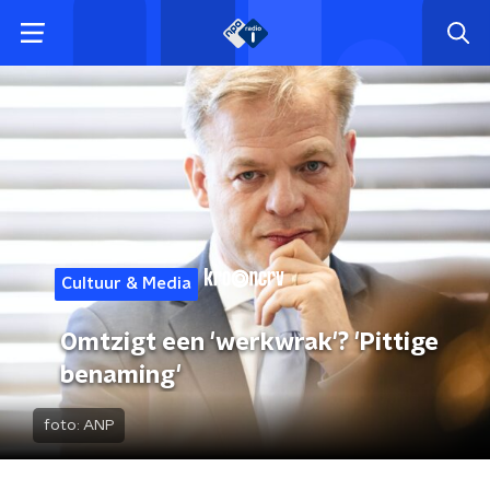
Cultuur & Media
Omtzigt een 'werkwrak'? 'Pittige
benaming'
foto:
ANP