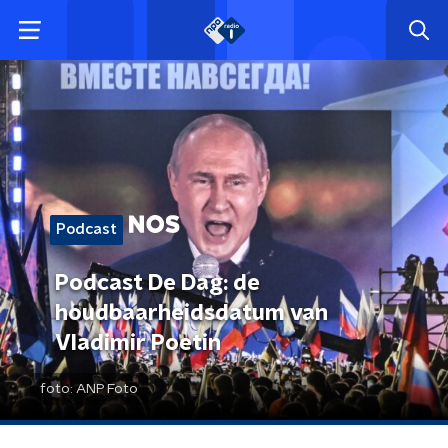
Podcast
Podcast De Dag: de
houdbaarheidsdatum van
Vladimir Poetin
foto:
ANP Foto