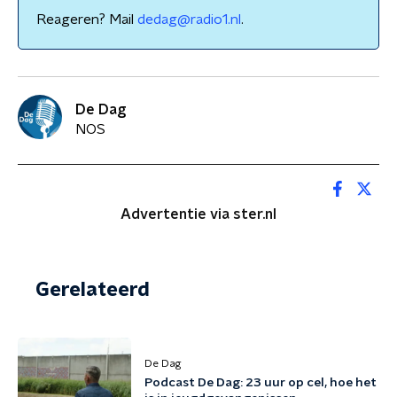
Reageren? Mail
dedag@radio1.nl
.
De Dag
NOS
Advertentie via ster.nl
Gerelateerd
De Dag
Podcast De Dag: 23 uur op cel, hoe het