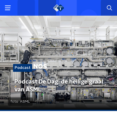
Podcast
Podcast De Dag: de heilige graal
van ASML
foto:
ASML