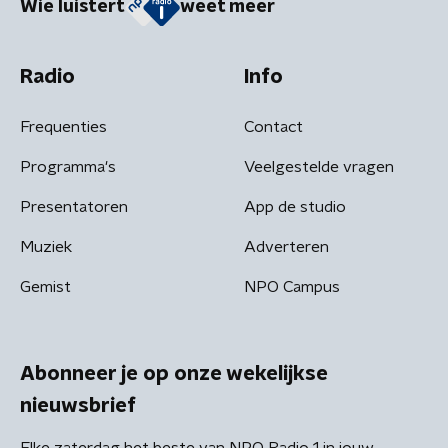
Wie luistert
weet meer
Radio
Info
Frequenties
Contact
Programma's
Veelgestelde vragen
Presentatoren
App de studio
Muziek
Adverteren
Gemist
NPO Campus
Abonneer je op onze wekelijkse
nieuwsbrief
Elke zaterdag het beste van NPO Radio 1 in jouw