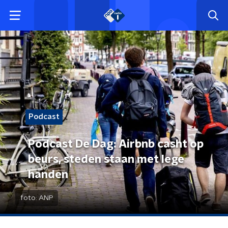
Podcast
Podcast De Dag: Airbnb casht op
beurs, steden staan met lege
handen
foto:
ANP