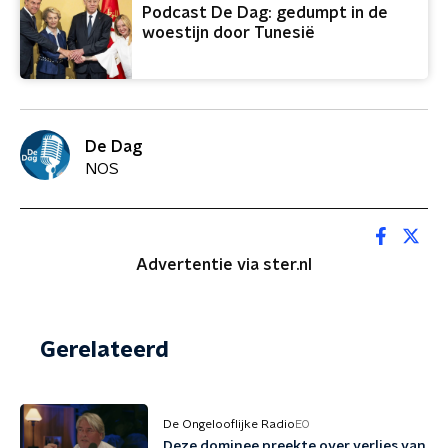
Podcast De Dag: gedumpt in de
woestijn door Tunesië
De Dag
NOS
Advertentie via ster.nl
Gerelateerd
De Ongelooflijke Radio
EO
Deze dominee preekte over verlies van