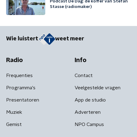
Podcast De Dag: de koffer van Stefan
Stasse (radiomaker)
Wie luistert
weet meer
Radio
Info
Frequenties
Contact
Programma's
Veelgestelde vragen
Presentatoren
App de studio
Muziek
Adverteren
Gemist
NPO Campus