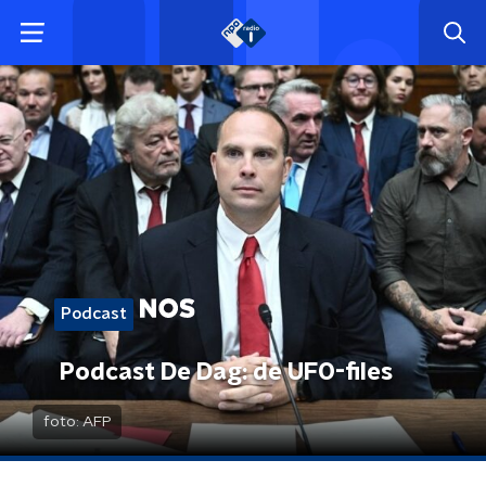
Podcast
Podcast De Dag: de UFO-files
foto:
AFP