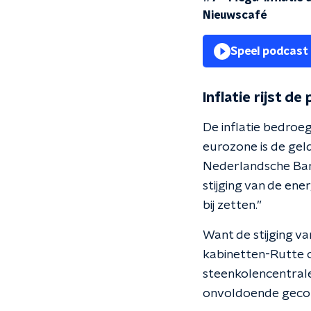
Nieuwscafé
Speel podcast
Inflatie rijst de 
De inflatie bedroeg
eurozone is de gel
Nederlandsche Bank
stijging van de ene
bij zetten.”
Want de stijging v
kabinetten-Rutte o
steenkolencentrale
onvoldoende gecom