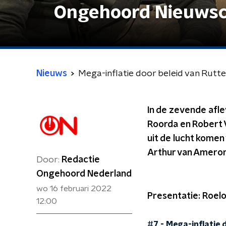
Ongehoord Nieuwsc
Nieuws
Mega-inflatie door beleid van Rut
In de zevende af
Roorda en Robert V
uit de lucht komen
Arthur van Ameron
Door:
Redactie
Ongehoord Nederland
wo 16 februari 2022
Presentatie: Roe
12:00
#7 - Mega-inflatie