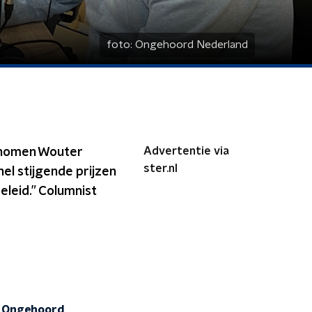
foto:
Ongehoord Nederland
Advertentie via
onomen Wouter
ster.nl
el stijgende prijzen
eleid.” Columnist
-
Ongehoord