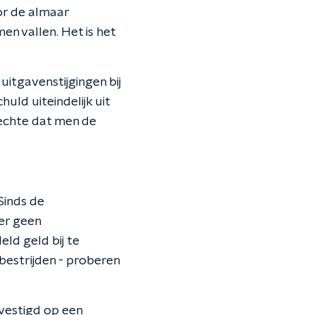
oor de almaar
en vallen. Het is het
 uitgavenstijgingen bij
uld uiteindelijk uit
rechte dat men de
Sinds de
 er geen
d geld bij te
 bestrijden - proberen
gevestigd op een