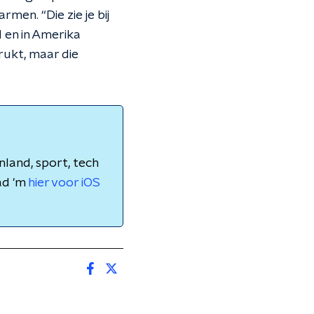
men. “Die zie je bij
d en in Amerika
ukt, maar die
nland, sport, tech
ad 'm
hier voor iOS