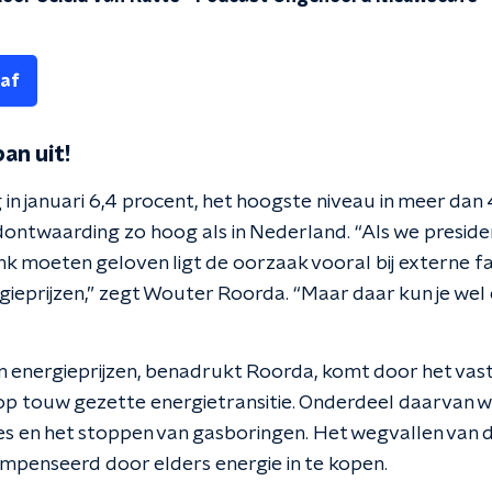
 af
pan uit!
 in januari 6,4 procent, het hoogste niveau in meer dan 
dontwaarding zo hoog als in Nederland. “Als we preside
 moeten geloven ligt de oorzaak vooral bij externe fa
rgieprijzen,” zegt Wouter Roorda. “Maar daar kun je we
an energieprijzen, benadrukt Roorda, komt door het vas
p touw gezette energietransitie. Onderdeel daarvan wa
s en het stoppen van gasboringen. Het wegvallen van d
penseerd door elders energie in te kopen.