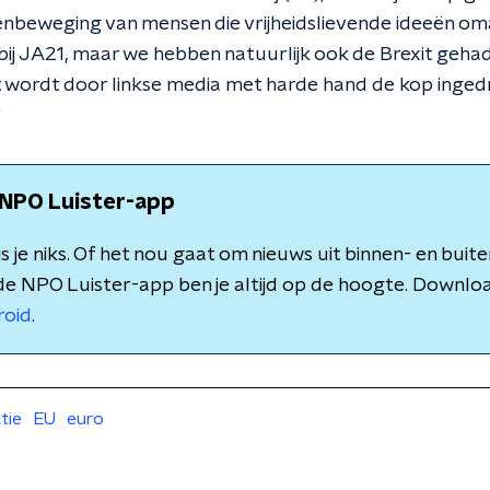
nbeweging van mensen die vrijheidslievende ideeën omar
bij JA21, maar we hebben natuurlijk ook de Brexit geha
wordt door linkse media met harde hand de kop ingedr
”
NPO Luister-app
 je niks. Of het nou gaat om nieuws uit binnen- en buite
de NPO Luister-app ben je altijd op de hoogte. Downlo
roid
.
atie
EU
euro