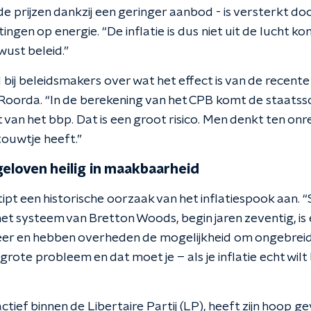
nde prijzen dankzij een geringer aanbod - is versterkt d
gen op energie. “De inflatie is dus niet uit de lucht kom
ust beleid.”
d bij beleidsmakers over wat het effect is van de recente
Roorda. “In de berekening van het CPB komt de staatssch
 van het bbp. Dat is een groot risico. Men denkt ten on
ouwtje heeft.”
eloven heilig in maakbaarheid
ipt een historische oorzaak van het inflatiespook aan. “
et systeem van Bretton Woods, begin jaren zeventig, is
r en hebben overheden de mogelijkheid om ongebreidel
 grote probleem en dat moet je – als je inflatie echt wilt
actief binnen de Libertaire Partij (LP), heeft zijn hoop 