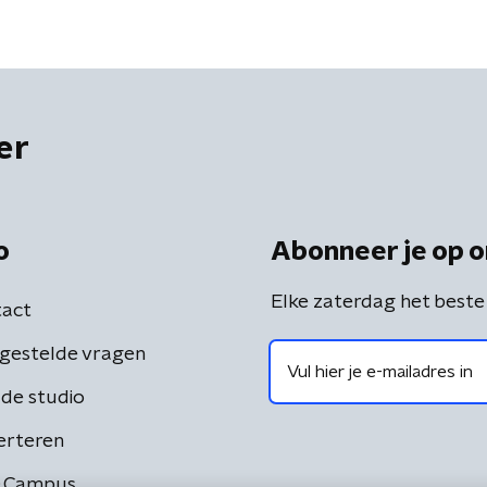
er
o
Abonneer je op o
Elke zaterdag het beste
act
gestelde vragen
de studio
erteren
 Campus