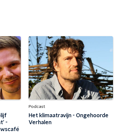
Podcast
ijf
Het klimaatravijn - Ongehoorde
' -
Verhalen
uwscafé