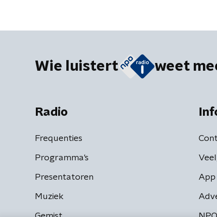
Wie luistert
weet me
Radio
Inf
Frequenties
Cont
Programma's
Veel
Presentatoren
App 
Muziek
Adv
Gemist
NPO