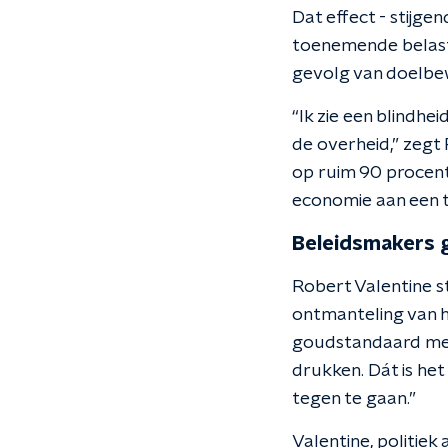
Dat effect - stijge
toenemende belastin
gevolg van doelbew
“Ik zie een blindhei
de overheid,” zegt 
op ruim 90 procent
economie aan een t
Beleidsmakers g
Robert Valentine st
ontmanteling van h
goudstandaard mee
drukken. Dát is het
tegen te gaan.”
Valentine, politiek 