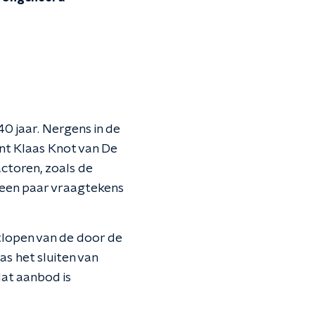
40 jaar. Nergens in de
nt Klaas Knot van De
ctoren, zoals de
l een paar vraagtekens
tlopen van de door de
s het sluiten van
at aanbod is