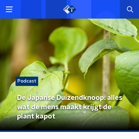
Podcast
De Japanse Duizendknoop: alles
wat de mens maakt krijgt de
plant kapot