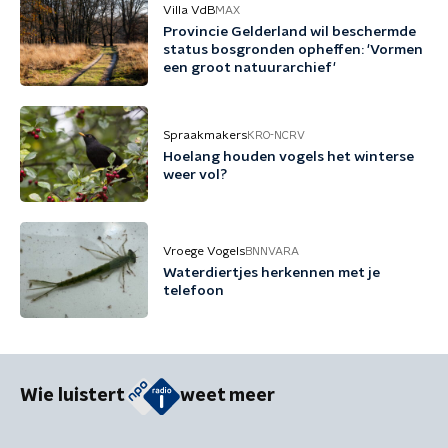
Villa VdB
MAX
Provincie Gelderland wil beschermde
status bosgronden opheffen: 'Vormen
een groot natuurarchief'
Spraakmakers
KRO-NCRV
Hoelang houden vogels het winterse
weer vol?
Vroege Vogels
BNNVARA
Waterdiertjes herkennen met je
telefoon
Wie luistert
weet meer