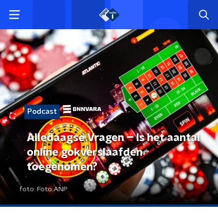
Podcast
Alledaagse Vragen – Is het aantal
online gokverslaafden
toegenomen?
foto:
Foto:ANP