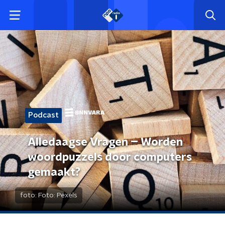
Podcast
Alledaagse Vragen – Worden
woordpuzzels door computers
gemaakt?
foto:
Foto: Pexels