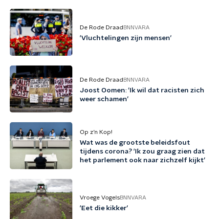
De Rode Draad
BNNVARA
'Vluchtelingen zijn mensen'
De Rode Draad
BNNVARA
Joost Oomen: 'Ik wil dat racisten zich
weer schamen'
Op z’n Kop!
Wat was de grootste beleidsfout
tijdens corona? 'Ik zou graag zien dat
het parlement ook naar zichzelf kijkt'
Vroege Vogels
BNNVARA
'Eet die kikker'