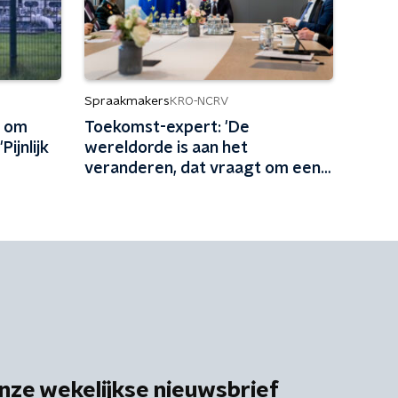
Spraakmakers
KRO-NCRV
n om
Toekomst-expert: 'De
ijnlijk
wereldorde is aan het
veranderen, dat vraagt om een
andere aanpak'
nze wekelijkse nieuwsbrief