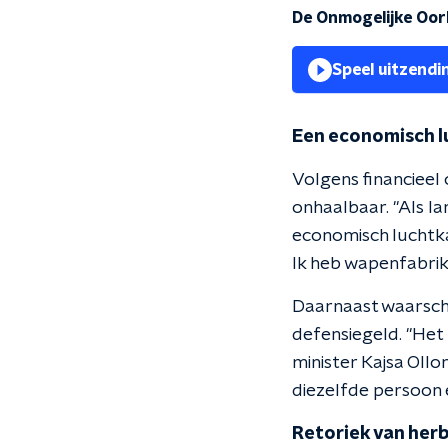
De Onmogelijke Oo
Speel uitzendi
Een economisch l
Volgens financieel
onhaalbaar. "Als la
economisch luchtka
Ik heb wapenfabrika
Daarnaast waarschu
defensiegeld. "Het
minister Kajsa Oll
diezelfde persoon e
Retoriek van he