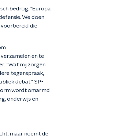
sch bedrog. "Europa
 defensie. We doen
 voorbereid die
 om
e verzamelen en te
r. "Wat mij zorgen
edere tegenspraak,
bliek debat." SP-
O-norm wordt omarmd
rg, onderwijs en
macht, maar noemt de