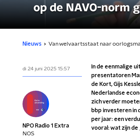
op de NAVO-norm g
Nieuws
Van welvaartsstaat naar oorlogsma
In de eenmalige u
di 24 juni 2025
15:57
presentatoren Mar
de Kort, Gijs Kess
Nederlandse econo
zich verder moete
bbp investeren in 
per jaar: een verdu
NPO Radio 1 Extra
vooral: wat zijn d
NOS