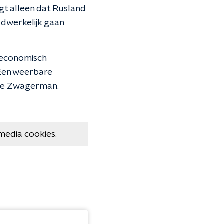
gt alleen dat Rusland
adwerkelijk gaan
s economisch
"Een weerbare
nne Zwagerman.
media cookies.