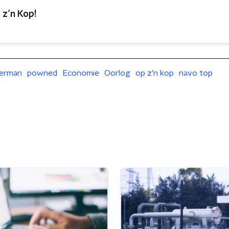
 z’n Kop!
german
powned
Economie
Oorlog
op z'n kop
navo top