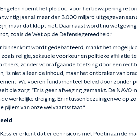
Engelen noemt het pleidooi voor herbewapening retori
 twintig jaar al meer dan 3.000 miljard uitgegeven aan
zijn, maar dat klopt niet. Daarnaast wordt nu wetgeving
dt, zoals de Wet op de Defensiegereedheid."
r binnenkort wordt gedebatteerd, maakt het mogelijk
als religie, seksuele voorkeur en politieke affiliatie t
tners, zonder voorafgaande toetsing door een rechte
n, "is niet alleen de inhoud, maar het ontbreken van br
lement. We voeren fundamenteel beleid door zonder pu
deelt die zorg: "Er is geen afweging gemaakt. De NAV
de werkelijke dreiging. En intussen bezuinigen we op zo
de pijlers van onze welvaartsstaat."
beeld
Kessler erkent dat er een risico is met Poetin aan de 