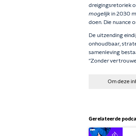
dreigingsretoriek 
mogelijk
in 2030 mi
doen. Die nuance on
De uitzending eindi
onhoudbaar, strate
samenleving besta
"Zonder vertrouwen 
Om deze in
Gerelateerde podc