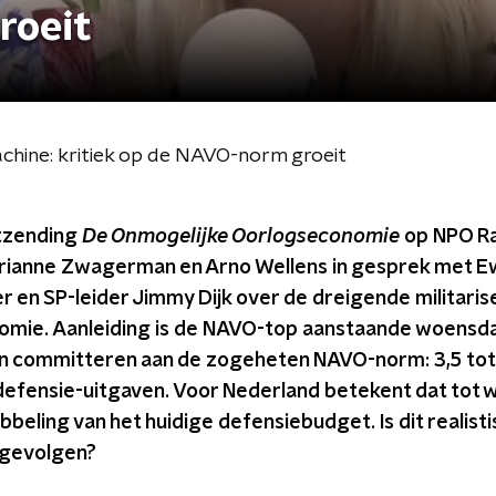
roeit
chine: kritiek op de NAVO-norm groeit
itzending
De Onmogelijke Oorlogseconomie
op NPO Ra
ianne Zwagerman en Arno Wellens in gesprek met E
ler en SP-leider Jimmy Dijk over de dreigende militaris
mie. Aanleiding is de NAVO-top aanstaande woensdag
n committeren aan de zogeheten NAVO-norm: 3,5 tot 
defensie-uitgaven. Voor Nederland betekent dat tot w
bbeling van het huidige defensiebudget. Is dit realisti
e gevolgen?