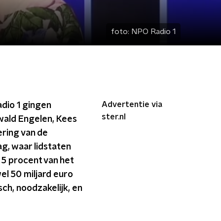
foto:
NPO Radio 1
Advertentie via
dio 1 gingen
ster.nl
wald Engelen, Kees
ering van de
, waar lidstaten
5 procent van het
el 50 miljard euro
sch, noodzakelijk, en