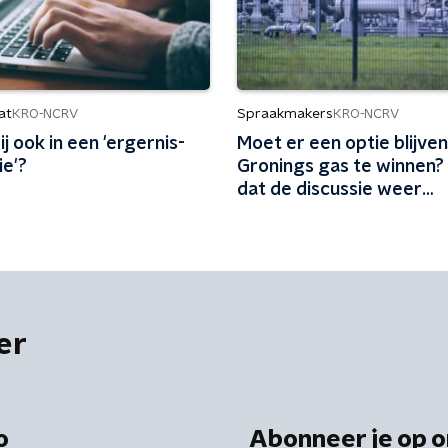
at
Spraakmakers
KRO-NCRV
KRO-NCRV
j ook in een 'ergernis-
Moet er een optie blijve
e'?
Gronings gas te winnen? 'P
dat de discussie weer
opgerakeld wordt'
er
o
Abonneer je op o