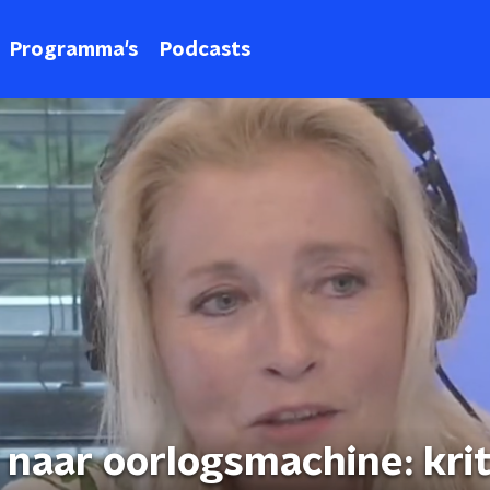
Programma's
Podcasts
naar oorlogsmachine: krit