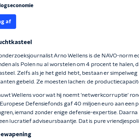
rlogseconomie
ng af
uchtkasteel
 onderzoeksjournalist Arno Wellens is de NAVO-norm 
nden als Polen nu al worstelen om 4 procent te halen, d
steel. Zelfs als je het geld hebt, bestaan er simpelweg
nten gebeld. Ze moesten lachen: de productiecapaciteit 
wt Wellens voor wat hij noemt 'netwerkcorruptie' ro
 Europese Defensiefonds gaf 40 miljoen euro aan een p
ongren, iemand zonder enige defensie-expertise. Daarna
en lucratief adviseursbaantje. Dat is pure vriendjespolit
rbewapening