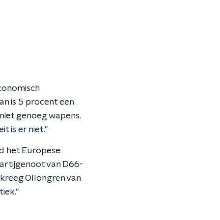
economisch
an is 5 procent een
 niet genoeg wapens.
is er niet."
nd het Europese
artijgenoot van D66-
 kreeg Ollongren van
iek."