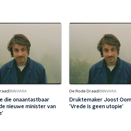
raad
De Rode Draad
BNNVARA
BNNVARA
ge die onaantastbaar
Druktemaker Joost Oom
is de nieuwe minister van
'Vrede is geen utopie'
e'