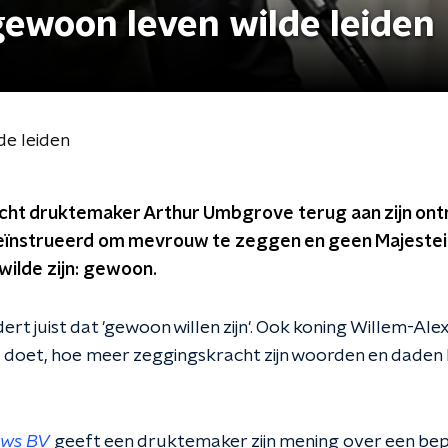
gewoon leven wilde leiden
de leiden
ht druktemaker Arthur Umbgrove terug aan zijn ont
 geïnstrueerd om mevrouw te zeggen en geen Majesteit
 wilde zijn: gewoon.
 juist dat 'gewoon willen zijn'. Ook koning Willem-Ale
doet, hoe meer zeggingskracht zijn woorden en daden 
uws BV
geeft een druktemaker zijn mening over een be