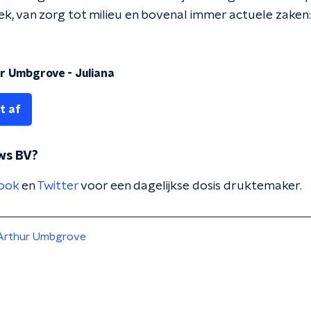
iek, van zorg tot milieu en bovenal immer actuele zaken: n
r Umbgrove - Juliana
t af
ws BV?
ook
en
Twitter
voor een dagelijkse dosis druktemaker.
Arthur Umbgrove