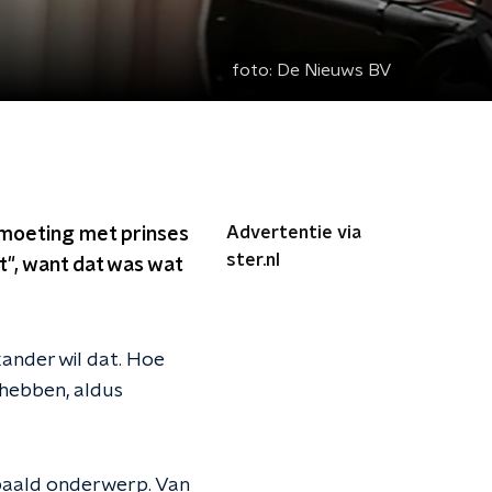
foto:
De Nieuws BV
Advertentie via
moeting met prinses
ster.nl
", want dat was wat
xander wil dat. Hoe
hebben, aldus
paald onderwerp. Van