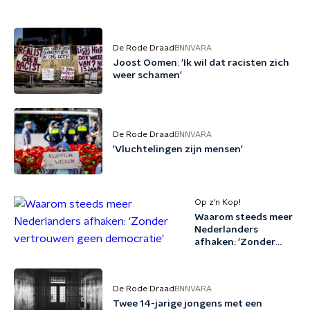
De Rode Draad
BNNVARA
Joost Oomen: 'Ik wil dat racisten zich
weer schamen'
De Rode Draad
BNNVARA
'Vluchtelingen zijn mensen'
Op z’n Kop!
Waarom steeds meer
Nederlanders
afhaken: 'Zonder
vertrouwen geen
democratie'
De Rode Draad
BNNVARA
Twee 14-jarige jongens met een