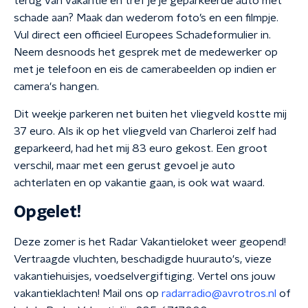
terug van vakantie en tref je je geparkeerde auto met
schade aan? Maak dan wederom foto’s en een filmpje.
Vul direct een officieel Europees Schadeformulier in.
Neem desnoods het gesprek met de medewerker op
met je telefoon en eis de camerabeelden op indien er
camera's hangen.
Dit weekje parkeren net buiten het vliegveld kostte mij
37 euro. Als ik op het vliegveld van Charleroi zelf had
geparkeerd, had het mij 83 euro gekost. Een groot
verschil, maar met een gerust gevoel je auto
achterlaten en op vakantie gaan, is ook wat waard.
Opgelet!
Deze zomer is het Radar Vakantieloket weer geopend!
Vertraagde vluchten, beschadigde huurauto's, vieze
vakantiehuisjes, voedselvergiftiging. Vertel ons jouw
vakantieklachten! Mail ons op
radarradio@avrotros.nl
of