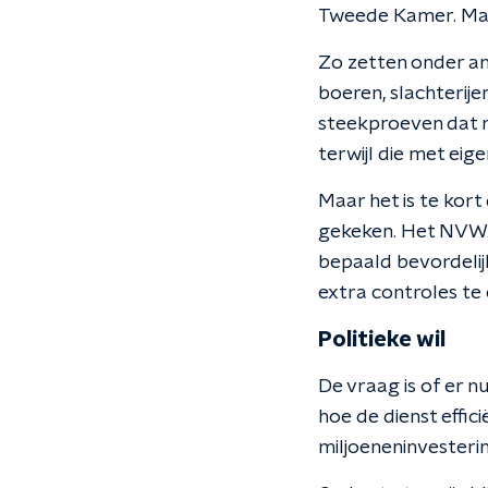
Tweede Kamer. Maa
Zo zetten onder an
boeren, slachterije
steekproeven dat m
terwijl die met ei
Maar het is te kor
gekeken. Het NVWA 
bepaald bevordelijk
extra controles te 
Politieke wil
De vraag is of er n
hoe de dienst effic
miljoeneninvestering