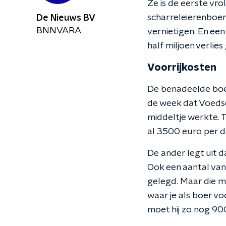
Ze is de eerste vro
scharreleierenboer
De Nieuws BV
BNNVARA
vernietigen. En ee
half miljoen verlies
Voorrijkosten
De benadeelde boer
de week dat Voedsel
middeltje werkte. T
al 3500 euro per d
De ander legt uit d
Ook een aantal van 
gelegd. Maar die m
waar je als boer vo
moet hij zo nog 900