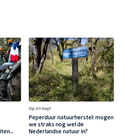
Op z’n Kop!
Peperduur natuurherstel: mogen
we straks nog wel de
iten
Nederlandse natuur in?