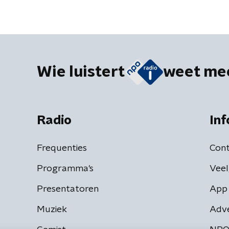
Wie luistert
weet me
Radio
Inf
Frequenties
Cont
Programma's
Veel
Presentatoren
App 
Muziek
Adv