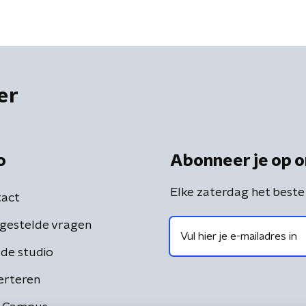
komt is niet blij makend'
er
o
Abonneer je op o
Elke zaterdag het beste
act
gestelde vragen
de studio
erteren