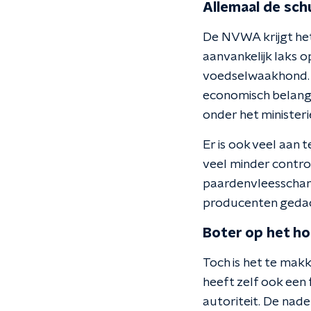
Allemaal de sc
De NVWA krijgt het
aanvankelijk laks 
voedselwaakhond. 
economisch belang
onder het minister
Er is ook veel aan 
veel minder control
paardenvleesschand
producenten gedach
Boter op het h
Toch is het te makk
heeft zelf ook een 
autoriteit. De nade