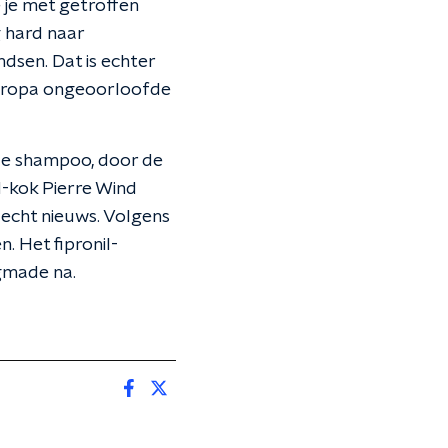
 je met getroffen
g hard naar
dsen. Dat is echter
Europa ongeoorloofde
 de shampoo, door de
d-kok Pierre Wind
slecht nieuws. Volgens
n. Het fipronil-
ogmade na.