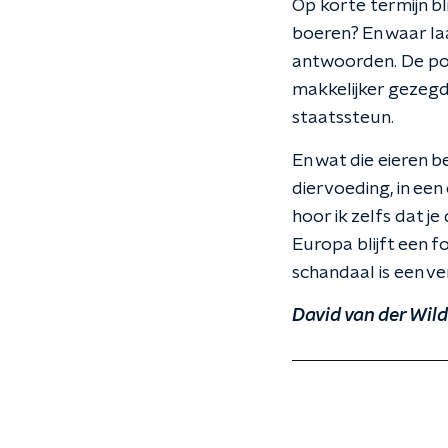
Op korte termijn b
boeren? En waar laa
antwoorden. De pol
makkelijker gezegd
staatssteun.
En wat die eieren 
diervoeding, in een
hoor ik zelfs dat j
Europa blijft een f
schandaal is een ve
David van der Wild