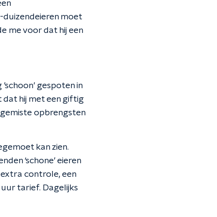
een
50-duizendeieren moet
e me voor dat hij een
 ’schoon’ gespoten in
 dat hij met een giftig
an gemiste opbrengsten
tegemoet kan zien.
enden ‘schone’ eieren
extra controle, een
uur tarief. Dagelijks