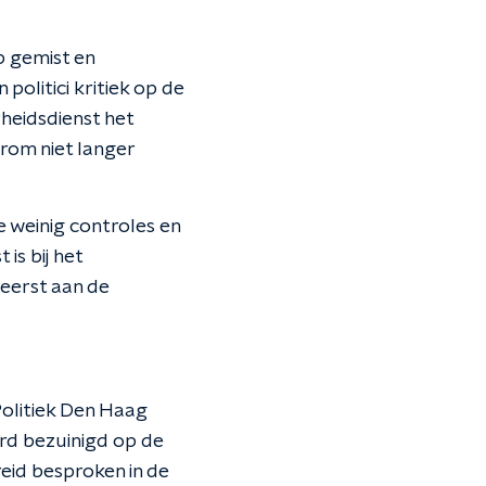
p gemist en
olitici kritiek op de
eidsdienst het
rom niet langer
e weinig controles en
is bij het
 eerst aan de
Politiek Den Haag
ard bezuinigd op de
reid besproken in de