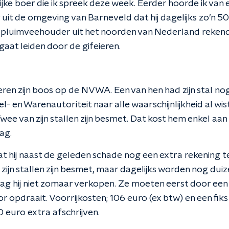
lijke boer die ik spreek deze week. Eerder hoorde ik van 
 uit de omgeving van Barneveld dat hij dagelijks zo’n 
n pluimveehouder uit het noorden van Nederland rekend
 gaat leiden door de gifeieren.
en zijn boos op de NVWA. Een van hen had zijn stal nog
- en Warenautoriteit naar alle waarschijnlijkheid al wist
wee van zijn stallen zijn besmet. Dat kost hem enkel a
ag.
at hij naast de geleden schade nog een extra rekening 
zijn stallen zijn besmet, maar dagelijks worden nog duiz
ag hij niet zomaar verkopen. Ze moeten eerst door een 
or opdraait. Voorrijkosten; 106 euro (ex btw) en een fiks 
 euro extra afschrijven.