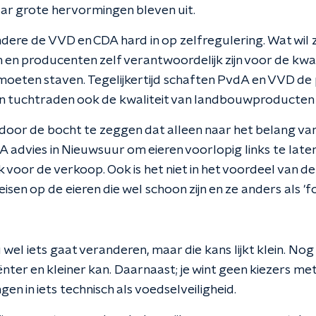
r grote hervormingen bleven uit.
dere de VVD en CDA hard in op zelfregulering. Wat wil
n en producenten zelf verantwoordelijk zijn voor de kwa
oeten staven. Tegelijkertijd schaften PvdA en VVD de
gen tuchtraden ook de kwaliteit van landbouwproducten i
t door de bocht te zeggen dat alleen naar het belang v
advies in Nieuwsuur om eieren voorlopig links te laten
 voor de verkoop. Ook is het niet in het voordeel van d
eisen op de eieren die wel schoon zijn en ze anders als '
u wel iets gaat veranderen, maar die kans lijkt klein. No
iënter en kleiner kan. Daarnaast; je wint geen kiezers me
en in iets technisch als voedselveiligheid.