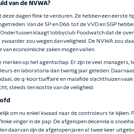
huld van de NVWA?
 deze dagen flink te verduren. Ze hebben een eerste ti
opgetreden. Van de SP en D66 tot de VVD en SGP hebben p
Ondertussen klaagt lobbyclub Foodwatch dat de overh
 zwaarder zou wegen dan veiligheid. De NVWA zou daa
ie van economische zaken mogen vallen.
te merken op het agentschap. Er zijn te veel managers, t
eurs en laboratoria dan twintig jaar geleden. Daarnaast 
aal, de q-koortsaffaire en malafide slachthuizen vaak
t, steeds ten kostte van de veiligheid.
oofd
elijk om nu enkel kwaad naar de controleurs te kijken. 
flinke vinger in de pap. De afgelopen decennia is snoeih
len daarvan zijn de afgelopen jaren al twee keer uitgeb