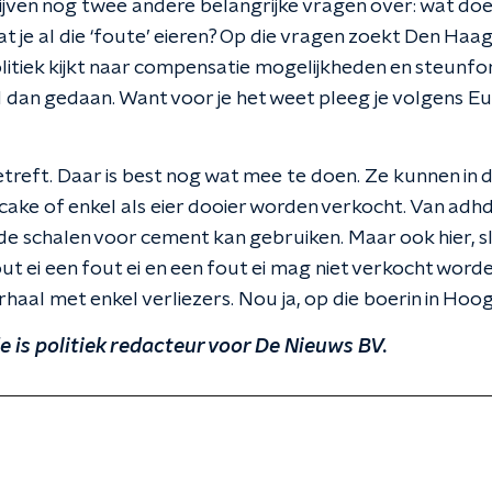
lijven nog twee andere belangrijke vragen over: wat doe
t je al die ‘foute’ eieren? Op die vragen zoekt Den Haa
itiek kijkt naar compensatie mogelijkheden en steunfon
 dan gedaan. Want voor je het weet pleeg je volgens 
betreft. Daar is best nog wat mee te doen. Ze kunnen in
 cake of enkel als eier dooier worden verkocht. Van adh
e de schalen voor cement kan gebruiken. Maar ook hier, 
out ei een fout ei en een fout ei mag niet verkocht worde
rhaal met enkel verliezers. Nou ja, op die boerin in Ho
e is politiek redacteur voor De Nieuws BV.