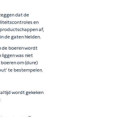
 zeggen dat de
liteitscontroles en
 productschappen af,
n de gaten hielden.
an de boeren wordt
 liggen was niet
e boeren om (dure)
fout' te bestempelen.
g altijd wordt gekeken
t