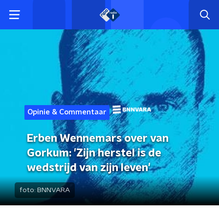
Opinie & Commentaar
Erben Wennemars over van
Gorkum: 'Zijn herstel is de
wedstrijd van zijn leven'
foto:
BNNVARA