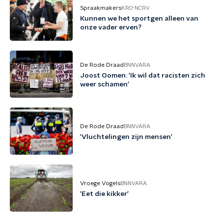
Spraakmakers
KRO-NCRV
Kunnen we het sportgen alleen van
onze vader erven?
De Rode Draad
BNNVARA
Joost Oomen: 'Ik wil dat racisten zich
weer schamen'
De Rode Draad
BNNVARA
'Vluchtelingen zijn mensen'
Vroege Vogels
BNNVARA
'Eet die kikker'