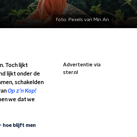
foto:
Pexels van Min An
Advertentie via
 Toch lijkt
ster.nl
d lijkt onder de
mmen, schakelden
van
Op z’n Kop!
omen we dat we
 hoe blijft men