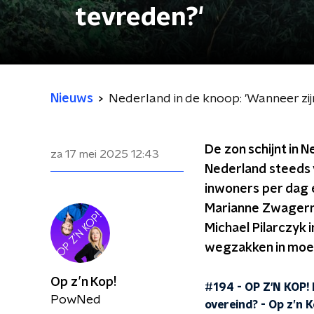
tevreden?'
Nieuws
Nederland in de knoop: 'Wanneer zij
De zon schijnt in 
za 17 mei 2025
12:43
Nederland steeds v
inwoners per dag 
Marianne Zwagerma
Michael Pilarczyk 
wegzakken in moed
Op z’n Kop!
#194 - OP Z'N KOP! 
PowNed
overeind?
-
Op z’n K