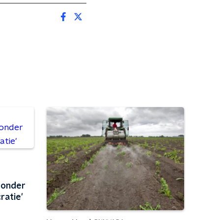
Zonder
atie'