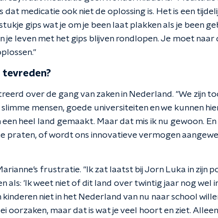
 dat medicatie ook niet de oplossing is. Het is een tijdeli
stukje gips wat je om je been laat plakken als je been ge
an je leven met het gips blijven rondlopen. Je moet naar
plossen."
e tevreden?
treerd over de gang van zaken in Nederland. "We zijn 
 slimme mensen, goede universiteiten en we kunnen hier
en heel land gemaakt. Maar dat mis ik nu gewoon. En 
 te praten, of wordt ons innovatieve vermogen aangew
arianne’s frustratie. "Ik zat laatst bij Jorn Luka in zijn 
 als: 'Ik weet niet of dit land over twintig jaar nog wel 
jn kinderen niet in het Nederland van nu naar school will
rlei oorzaken, maar dat is wat je veel hoort en ziet. All