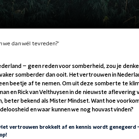
n we dan wél tevreden?'
Nederland – geen reden voor somberheid, zou je denken.
aker somberder dan ooit. Het vertrouwen in Nederlan
een beetje af te nemen. Om uit deze somberte te kli
n en Rick van Velthuysen in de nieuwste aflevering 
in, beter bekend als Mister Mindset. Want hoe voork
eloosheid en waar kunnen we nog houvast vinden?
Het vertrouwen brokkelt af en kennis wordt genegeerd –
op!