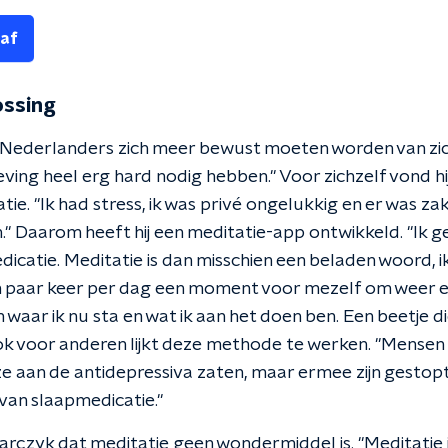
 af
ossing
t Nederlanders zich meer bewust moeten worden van zich
ving heel erg hard nodig hebben." Voor zichzelf vond hij
tie. "Ik had stress, ik was privé ongelukkig en er was za
." Daarom heeft hij een meditatie-app ontwikkeld. "Ik g
dicatie. Meditatie is dan misschien een beladen woord, i
 paar keer per dag een moment voor mezelf om weer ev
 waar ik nu sta en wat ik aan het doen ben. Een beetje d
 ook voor anderen lijkt deze methode te werken. "Mense
ze aan de antidepressiva zaten, maar ermee zijn gestopt
van slaapmedicatie."
rczyk dat meditatie geen wondermiddel is. "Meditatie is