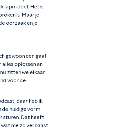
jk lapmiddel. Het is
broken is. Maar je
 de oorzaak en je
toch gewoon een gaaf
 alles oplossen en
nu zitten we elkaar
end voor de
podcast, daar heb ik
in de huidige vorm
en sturen. Dat heeft
een wat me zo verbaast