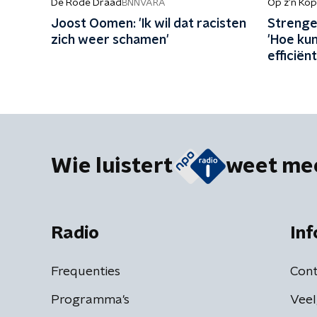
De Rode Draad
Op z’n Kop
BNNVARA
Joost Oomen: 'Ik wil dat racisten
Strenger
zich weer schamen'
'Hoe ku
efficiën
terugst
Wie luistert
weet me
Radio
Inf
Frequenties
Cont
Programma's
Veel