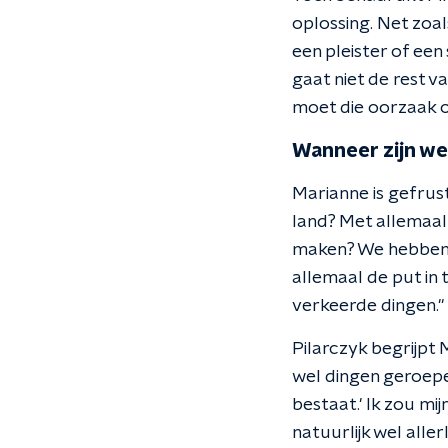
oplossing. Net zoals
een pleister of een 
gaat niet de rest v
moet die oorzaak o
Wanneer zijn w
Marianne is gefrus
land? Met allemaal
maken? We hebben e
allemaal de put in
verkeerde dingen."
Pilarczyk begrijpt M
wel dingen geroepen
bestaat.' Ik zou mi
natuurlijk wel alle