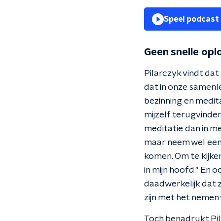
Speel podcast
Geen snelle opl
Pilarczyk vindt da
dat in onze samenle
bezinning en medita
mijzelf terugvinden
meditatie dan in me
maar neem wel een
komen. Om te kijken
in mijn hoofd." En
daadwerkelijk dat 
zijn met het nemen 
Toch benadrukt Pila