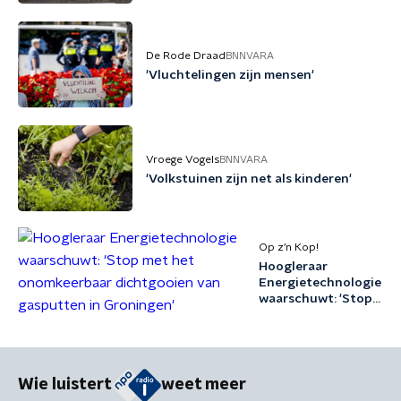
De Rode Draad
BNNVARA
'Vluchtelingen zijn mensen'
Vroege Vogels
BNNVARA
'Volkstuinen zijn net als kinderen'
Op z’n Kop!
Hoogleraar
Energietechnologie
waarschuwt: 'Stop
met het
onomkeerbaar
dichtgooien van
gasputten in
Groningen'
Wie luistert
weet meer