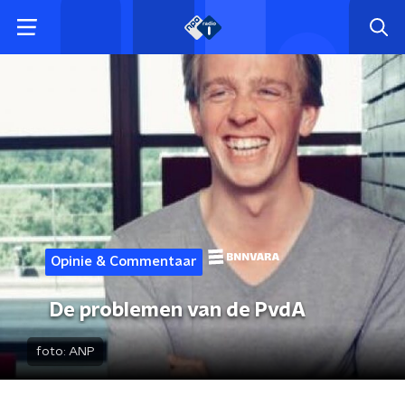
Opinie & Commentaar
De problemen van de PvdA
foto:
ANP