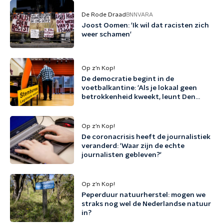
De Rode Draad
BNNVARA
Joost Oomen: 'Ik wil dat racisten zich
weer schamen'
Op z’n Kop!
De democratie begint in de
voetbalkantine: 'Als je lokaal geen
betrokkenheid kweekt, leunt Den
Haag op niets'
Op z’n Kop!
De coronacrisis heeft de journalistiek
veranderd: 'Waar zijn de echte
journalisten gebleven?'
Op z’n Kop!
Peperduur natuurherstel: mogen we
straks nog wel de Nederlandse natuur
in?