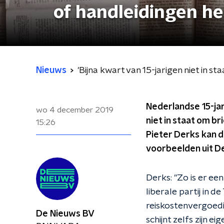
of handleidingen he
Nieuws
'Bijna kwart van 15-jarigen niet in s
Nederlandse 15-jari
wo 4 december 2019
niet in staat om b
15:26
Pieter Derks kan da
voorbeelden uit D
Derks: "Zo is er e
liberale partij in d
reiskostenvergoedi
De Nieuws BV
schijnt zelfs zijn 