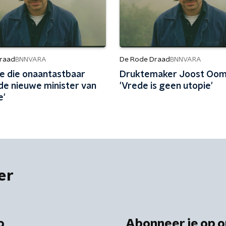
raad
De Rode Draad
BNNVARA
BNNVARA
ge die onaantastbaar
Druktemaker Joost Oom
is de nieuwe minister van
'Vrede is geen utopie'
e'
er
o
Abonneer je op o