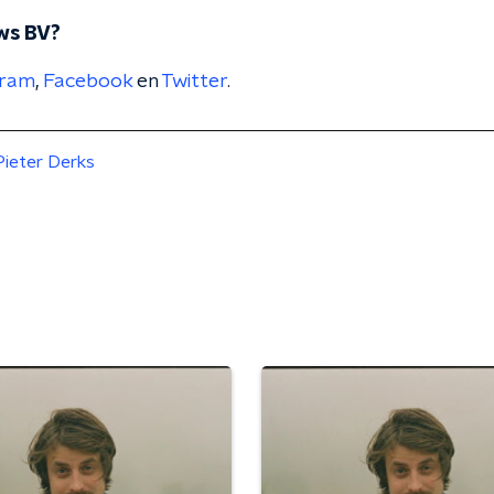
ws BV?
gram
,
Facebook
en
Twitter
.
Pieter Derks