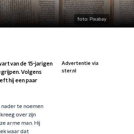
foto:
Pixabay
Advertentie via
wart van de 15-jarigen
ster.nl
egrijpen. Volgens
eft hij een paar
et nader te noemen
 kreeg over zijn
ze arme man. Hij
lek waar dat