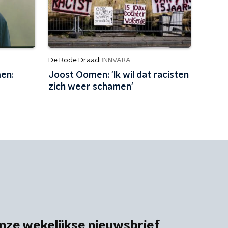
De Rode Draad
BNNVARA
en:
Joost Oomen: 'Ik wil dat racisten
zich weer schamen'
nze wekelijkse nieuwsbrief