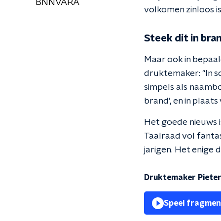
BNNVARA
volkomen zinloos is
Steek dit in bra
Maar ook in bepaal
druktemaker: "In so
simpels als naambor
brand', en in plaats
Het goede nieuws i
Taalraad vol fanta
jarigen. Het enige 
Druktemaker Pieter
Speel fragmen