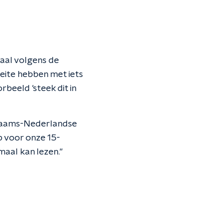
maal volgens de
oeite hebben met iets
rbeeld 'steek dit in
 Vlaams-Nederlandse
p voor onze 15-
maal kan lezen."