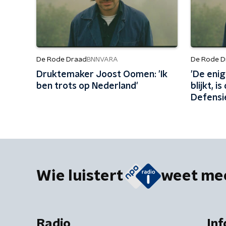
De Rode Draad
De Rode D
BNNVARA
Druktemaker Joost Oomen: 'Ik
'De eni
ben trots op Nederland'
blijkt, 
Defensi
Wie luistert
weet me
Radio
Inf