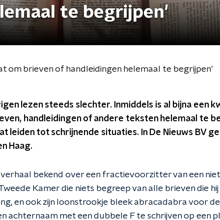
lemaal te begrijpen'
taat om brieven of handleidingen helemaal te begrijpen'
gen lezen steeds slechter. Inmiddels is al bijna een k
rieven, handleidingen of andere teksten helemaal te b
t leiden tot schrijnende situaties. In De Nieuws BV ge
en Haag.
en verhaal bekend over een fractievoorzitter van een ni
e Tweede Kamer die niets begreep van alle brieven die hij
ng, en ook zijn loonstrookje bleek abracadabra voor de
eigen achternaam met een dubbele F te schrijven op een p