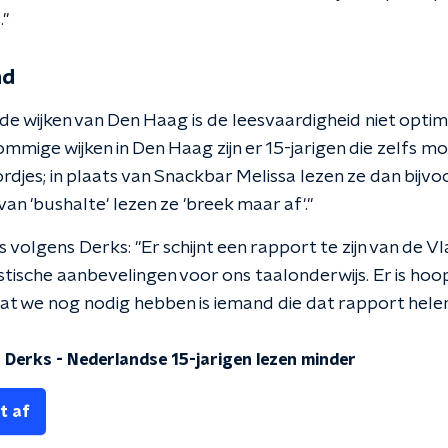
."
nd
de wijken van Den Haag is de leesvaardigheid niet opti
mmige wijken in Den Haag zijn er 15-jarigen die zelfs m
djes; in plaats van Snackbar Melissa lezen ze dan bijvoo
 van 'bushalte' lezen ze 'breek maar af'."
s volgens Derks: "Er schijnt een rapport te zijn van de
stische aanbevelingen voor ons taalonderwijs. Er is hoo
dat we nog nodig hebben is iemand die dat rapport hele
 Derks - Nederlandse 15-jarigen lezen minder
t af