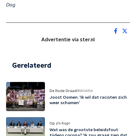
Dag
Advertentie via ster.nl
Gerelateerd
De Rode Draad
BNNVARA
Joost Oomen: 'Ik wil dat racisten zich
weer schamen'
Op z’n Kop!
Wat was de grootste beleidsfout
tijdens corona? 'Ik zou graag zien dat