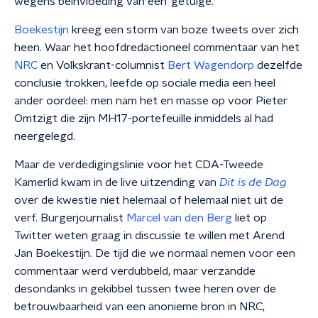
wegens beinvloeding van een ‘getuige.’
Boekestijn
kreeg een storm van boze tweets over zich
heen. Waar het hoofdredactioneel commentaar van het
NRC
en Volkskrant-columnist
Bert Wagendorp
dezelfde
conclusie trokken, leefde op sociale media een heel
ander oordeel: men nam het en masse op voor Pieter
Omtzigt die zijn MH17-portefeuille inmiddels al had
neergelegd.
Maar de verdedigingslinie voor het CDA-Tweede
Kamerlid kwam in de live uitzending van
Dit is de Dag
over de kwestie niet helemaal of helemaal niet uit de
verf. Burgerjournalist
Marcel van den Berg
liet op
Twitter weten graag in discussie te willen met Arend
Jan Boekestijn. De tijd die we normaal nemen voor een
commentaar werd verdubbeld, maar verzandde
desondanks in gekibbel tussen twee heren over de
betrouwbaarheid van een anonieme bron in NRC,