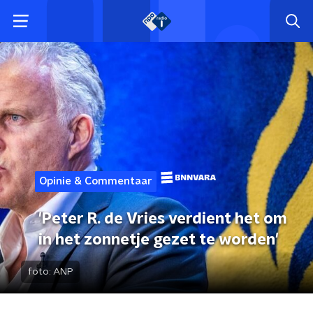
Opinie & Commentaar
'Peter R. de Vries verdient het om
in het zonnetje gezet te worden'
foto:
ANP