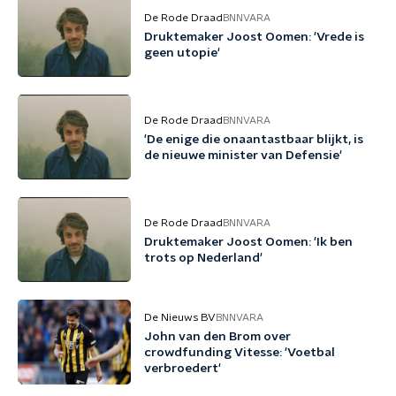
De Rode Draad
BNNVARA
Druktemaker Joost Oomen: 'Vrede is
geen utopie'
De Rode Draad
BNNVARA
'De enige die onaantastbaar blijkt, is
de nieuwe minister van Defensie'
De Rode Draad
BNNVARA
Druktemaker Joost Oomen: 'Ik ben
trots op Nederland'
De Nieuws BV
BNNVARA
John van den Brom over
crowdfunding Vitesse: 'Voetbal
verbroedert'