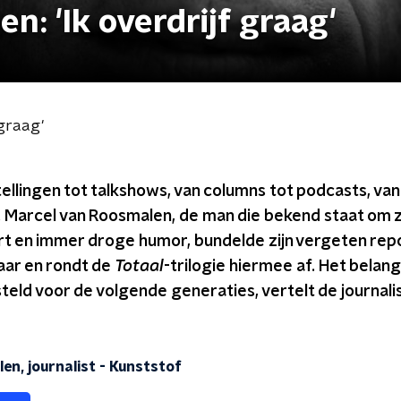
n: 'Ik overdrijf graag'
 graag'
llingen tot talkshows, van columns tot podcasts, va
. Marcel van Roosmalen, de man die bekend staat om 
ort en immer droge humor, bundelde zijn vergeten rep
aar en rondt de
Totaal
-trilogie hiermee af. Het belangr
teld voor de volgende generaties, vertelt de journalist
en, journalist
-
Kunststof