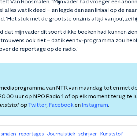
ertelt Van Roosmalen. "Mijn vader had vroeger een abo
el alles wat ik deed – en legde dan een liniaal op de na
 'Het stuk met de grootste onzin is altijd van jou', zei hi
d dat mijn vader dit soort dikke boeken had kunnen zien.
f trouwens ook niet – dat ik een tv-programma zou hebb
 over de reportage op de radio."
n mediaprogramma van NTR van maandag tot en met d
20:00 uur op NPO Radio 1 of op elk moment terug te lu
nststof
op
Twitter
,
Facebook
en
Instagram
.
osmalen
reportages
Journalistiek
schrijver
Kunststof