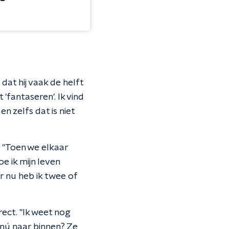
dat hij vaak de helft
 'fantaseren'. Ik vind
n zelfs dat is niet
 "Toen we elkaar
e ik mijn leven
r nu heb ik twee of
ect. "Ik weet nog
 nú naar binnen? Ze