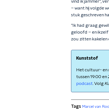
vind ik jammer", v
– want hij volgde w
stuk geschreven had.
"Ik had graag gewil
geloofd – en ikzel
zou zitten kakelen
Kunststof
Het cultuur- e
tussen 19:00 en 
podcast
. Volg
Ku
Tags
Marcel van Ro