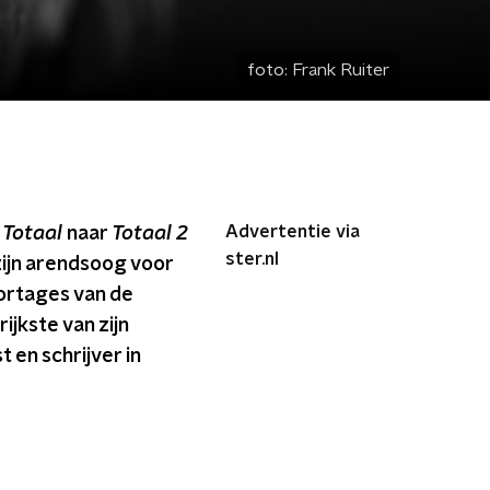
foto:
Frank Ruiter
Advertentie via
n
Totaal
naar
Totaal 2
ster.nl
zijn arendsoog voor
ortages van de
ijkste van zijn
 en schrijver in