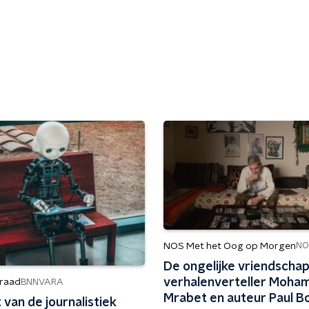
NOS Met het Oog op Morgen
NO
De ongelijke vriendschap
verhalenverteller Moh
raad
BNNVARA
Mrabet en auteur Paul B
t van de journalistiek