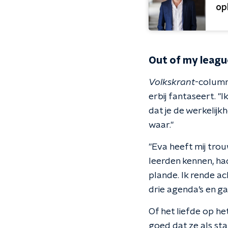
op
Out of my leagu
Volkskrant
-column
erbij fantaseert. "I
dat je de werkelijk
waar."
"Eva heeft mij tro
leerden kennen, had
plande. Ik rende ac
drie agenda’s en ga
Of het liefde op he
goed dat ze als stag