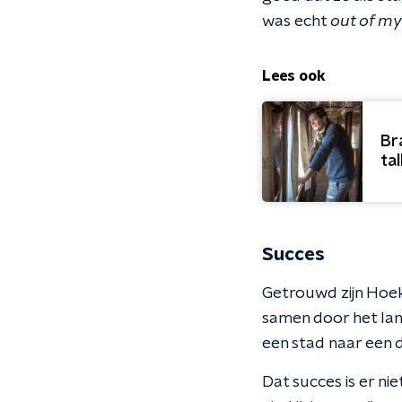
was echt
out of my
Lees ook
Br
ta
Succes
Getrouwd zijn Hoek
samen door het la
een stad naar een d
Dat succes is er n