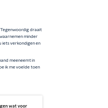
 "Tegenwoordig draait
f waarnemen minder
u iets verkondigen en
emand meeneemt in
 hoe ik me voelde toen
ggen wat voor