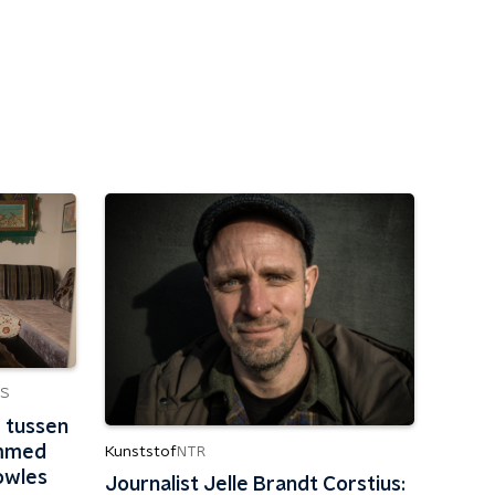
S
 tussen
ammed
Kunststof
NTR
owles
Journalist Jelle Brandt Corstius: