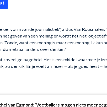
 af
de oervorm van de journalistiek", aldus Van Roosmalen.
 het geven van een mening en wordt het niet-objectie
n. Zonde, want een mening is maar een mening. Ik kan n
ter diametraal anders over denken."
t zoveel gelaagdheid. Het is een middel waarmee je i
 ik, zo denk ik. En je voelt als lezer – als je goed leest –
chel van Egmond: 'Voetballers mogen niets meer ze