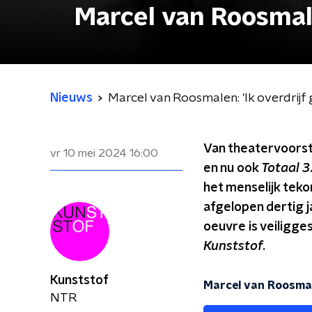
Marcel van Roosmale
Nieuws
Marcel van Roosmalen: 'Ik overdrijf
Van theatervoorste
vr 10 mei 2024
16:00
en nu ook
Totaal 3
het menselijk tek
afgelopen dertig j
oeuvre is veiligges
Kunststof
.
Kunststof
Marcel van Roosmal
NTR