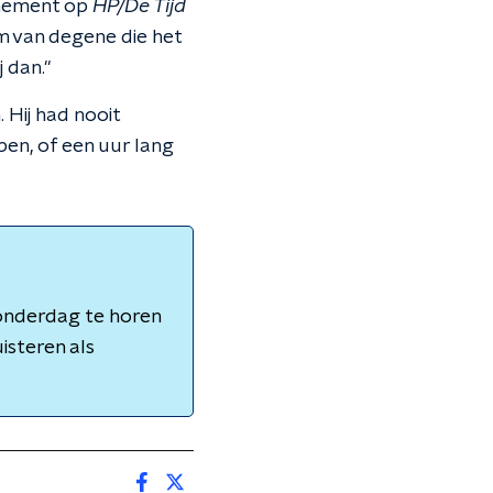
nnement op
HP/De Tijd
am van degene die het
j dan."
 Hij had nooit
en, of een uur lang
onderdag te horen
isteren als