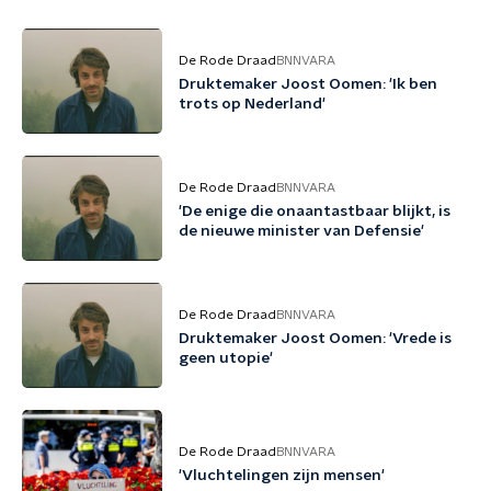
De Rode Draad
BNNVARA
Druktemaker Joost Oomen: 'Ik ben
trots op Nederland'
De Rode Draad
BNNVARA
'De enige die onaantastbaar blijkt, is
de nieuwe minister van Defensie'
De Rode Draad
BNNVARA
Druktemaker Joost Oomen: 'Vrede is
geen utopie'
De Rode Draad
BNNVARA
'Vluchtelingen zijn mensen'