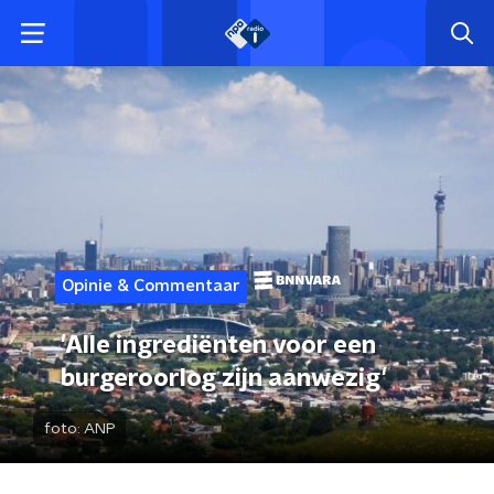
Opinie & Commentaar
'Alle ingrediënten voor een
burgeroorlog zijn aanwezig'
foto:
ANP