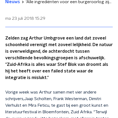
Nieuws
'Alle ingrediënten voor een burgeroorlog zijn aanwezig'
ma 23 juli 2018
15:29
Zelden zag Arthur Umbgrove een land dat zoveel
schoonheid verenigt met zoveel lelijkheid. De natuur
is overweldigend, de achterdocht tussen
verschillende bevolkingsgroepen is afschuwelijk.
"Zuid-Afrika is alles waar Stef Blok van droomt als
hij het heeft over een failed state waar de
integratie is mislukt."
Vorige week was Arthur
samen
met vier andere
schrijvers,
Jaap Scholten, Frank Westerman, Dimitri
Verhulst en Mira
Feticu
, te gast bij een groot kunst
en
literatuur
festival in Bloemfontein
,
Zuid Afrika
.
"
Terwijl