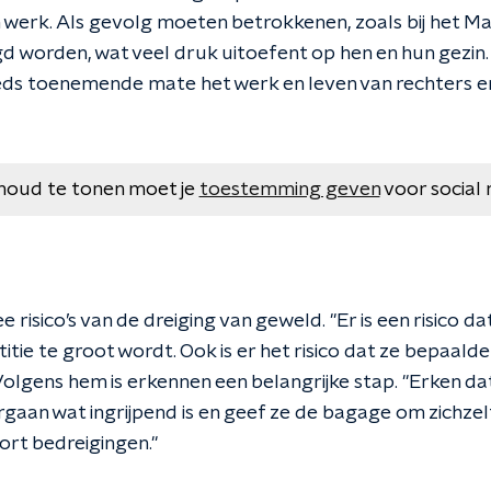
 werk. Als gevolg moeten betrokkenen, zoals bij het M
d worden, wat veel druk uitoefent op hen en hun gezin. 
eds toenemende mate het werk en leven van rechters en 
houd te tonen moet je
toestemming geven
voor social 
 risico’s van de dreiging van geweld. ''Er is een risico d
stitie te groot wordt. Ook is er het risico dat ze bepaald
Volgens hem is erkennen een belangrijke stap. ''Erken da
ergaan wat ingrijpend is en geef ze de bagage om zichzel
rt bedreigingen.''