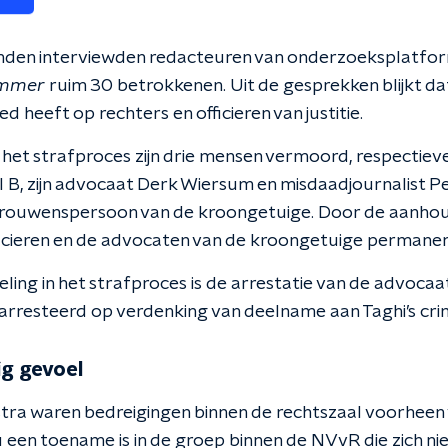
den interviewden redacteuren van onderzoeksplatfo
ammer
ruim 30 betrokkenen. Uit de gesprekken blijkt da
d heeft op rechters en officieren van justitie.
 het strafproces zijn drie mensen vermoord, respectieve
B, zijn advocaat Derk Wiersum en misdaadjournalist Pet
trouwenspersoon van de kroongetuige. Door de aanhou
fficieren en de advocaten van de kroongetuige permanen
ling in het strafproces is de arrestatie van de advocaa
earresteerd op verdenking van deelname aan Taghi’s crim
g gevoel
tra waren bedreigingen binnen de rechtszaal voorheen vo
u een toename is in de groep binnen de NVvR die zich niet 