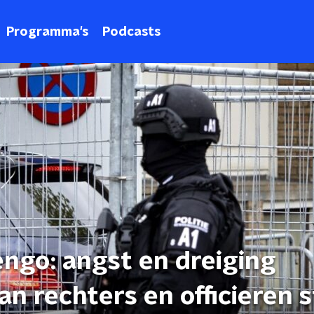
Programma's
Podcasts
ngo: angst en dreiging
n rechters en officieren 