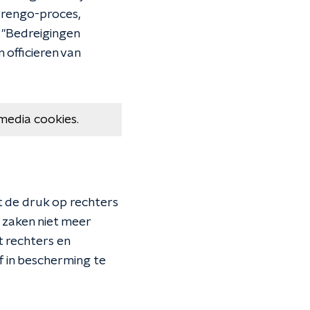
arengo-proces,
''Bedreigingen
officieren van
media cookies.
at de druk op rechters
e zaken niet meer
t rechters en
f in bescherming te