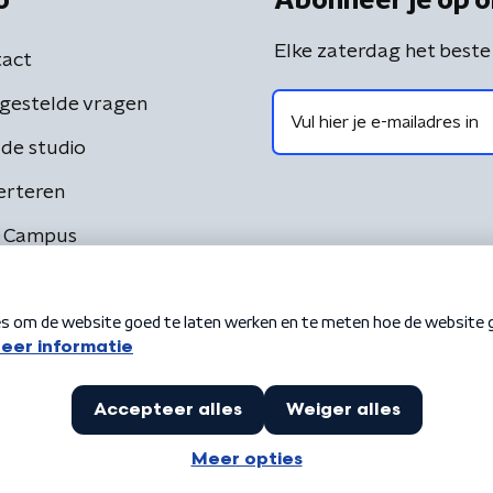
o
Abonneer je op o
Elke zaterdag het beste
act
gestelde vragen
de studio
erteren
 Campus