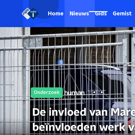
Home
Nieuws
Gids
Gemist
Onderzoek
De invloed van Mare
beïnvloeden werk va