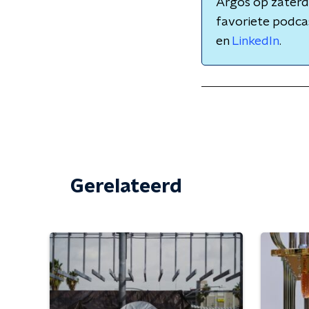
Argos op zaterda
favoriete podcas
en
LinkedIn
.
Gerelateerd