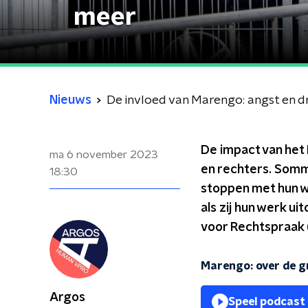
meer
Nieuws
De invloed van Marengo: angst en dr
De impact van het 
ma 6 november 2023
en rechters. Somm
18:30
stoppen met hun we
als zij hun werk u
voor Rechtspraak 
Marengo: over de g
Argos
Speel podcast