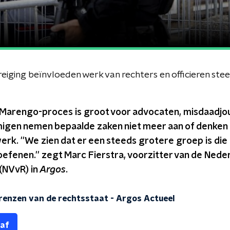
eiging beïnvloeden werk van rechters en officieren st
Marengo-proces is groot voor advocaten, misdaadjour
igen nemen bepaalde zaken niet meer aan of denken e
rk. ''We zien dat er een steeds grotere groep is die zi
itoefenen.'' zegt Marc Fierstra, voorzitter van de Ned
(NVvR) in
Argos
.
renzen van de rechtsstaat
-
Argos Actueel
 af