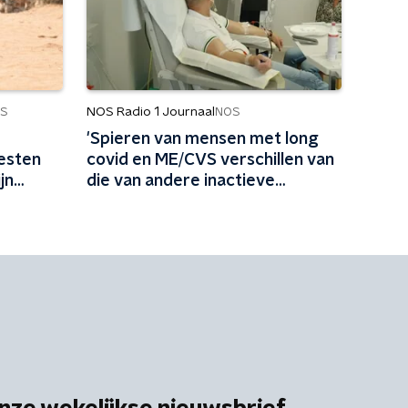
NOS Radio 1 Journaal
S
NOS
'Spieren van mensen met long
testen
covid en ME/CVS verschillen van
jn
die van andere inactieve
mensen'