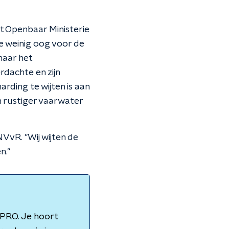
 Openbaar Ministerie
e weinig oog voor de
naar het
dachte en zijn
rding te wijten is aan
in rustiger vaarwater
vR. ''Wij wijten de
.''
PRO. Je hoort