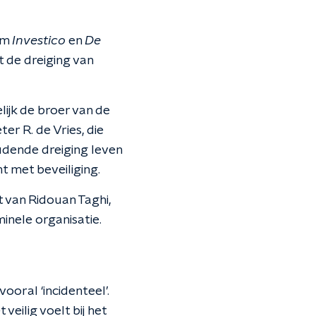
rm
Investico
en
De
t de dreiging van
lijk de broer van de
er R. de Vries, die
dende dreiging leven
t met beveiliging.
t van Ridouan Taghi,
inele organisatie.
oral ‘incidenteel’.
veilig voelt bij het