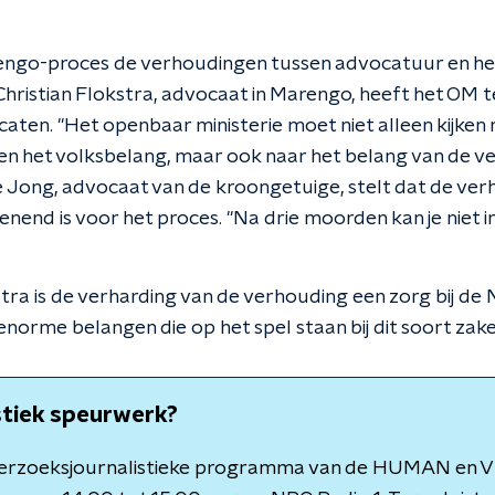
engo-proces de verhoudingen tussen advocatuur en het
Christian Flokstra, advocaat in Marengo, heeft het OM t
caten. ''Het openbaar ministerie moet niet alleen kijken 
n het volksbelang, maar ook naar het belang van de ver
 Jong, advocaat van de kroongetuige, stelt dat de verha
nend is voor het proces. ''Na drie moorden kan je niet 
ra is de verharding van de verhouding een zorg bij de NV
norme belangen die op het spel staan bij dit soort zaken
stiek speurwerk?
derzoeksjournalistieke programma van de HUMAN en V