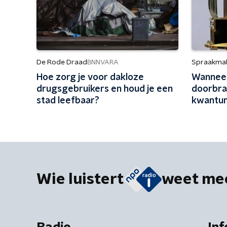
De Rode Draad
Spraakma
BNNVARA
Hoe zorg je voor dakloze
Wanneer
drugsgebruikers en houd je een
doorbra
stad leefbaar?
kwantu
Wie luistert
weet me