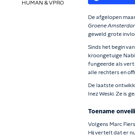
HUMAN & VPRO
De afgelopen maan
Groene Amsterd
geweld grote invloe
Sinds het begin van
kroongetuige Nabil 
fungeerde als ver
alle rechters en o
De laatste ontwikke
Inez Weski. Ze is g
Toename onveili
Volgens Marc Fiers
Hij vertelt dat er n