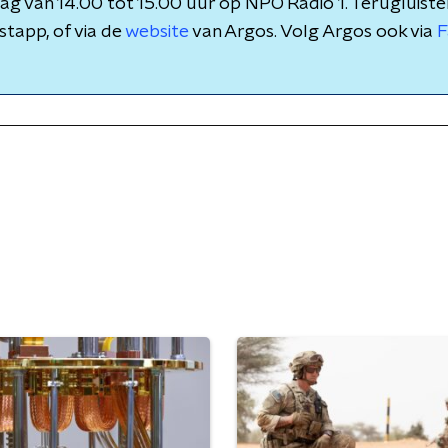
g van 14.00 tot 15.00 uur op NPO Radio 1. Terugluister
tapp, of via de
website
van Argos. Volg Argos ook via
F