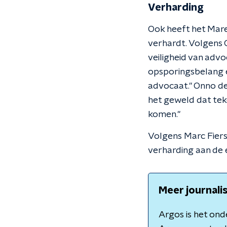
Verharding
Ook heeft het Mar
verhardt. Volgens 
veiligheid van advo
opsporingsbelang e
advocaat.'' Onno de
het geweld dat teke
komen.''
Volgens Marc Fierst
verharding aan de e
Meer journali
Argos is het on