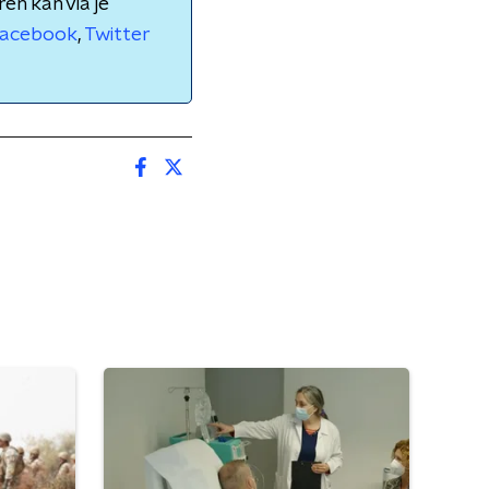
en kan via je
acebook
,
Twitter