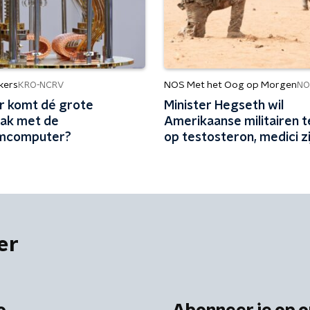
kers
NOS Met het Oog op Morgen
KRO-NCRV
NO
 komt dé grote
Minister Hegseth wil
ak met de
Amerikaanse militairen 
mcomputer?
op testosteron, medici zi
kritisch
er