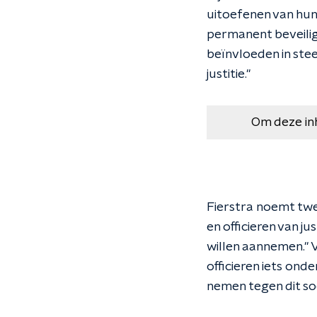
uitoefenen van hun
permanent beveilig
beïnvloeden in ste
justitie.''
Om deze in
Fierstra noemt twee
en officieren van ju
willen aannemen.'' 
officieren iets ond
nemen tegen dit soo