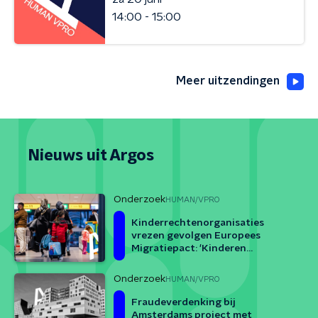
14:00 - 15:00
Meer uitzendingen
Nieuws uit Argos
Onderzoek
HUMAN/VPRO
Kinderrechtenorganisaties
vrezen gevolgen Europees
Migratiepact: 'Kinderen
maandenlang opsluiten botst
met het Kinderrechtenverdrag'
Onderzoek
HUMAN/VPRO
Fraudeverdenking bij
Amsterdams project met