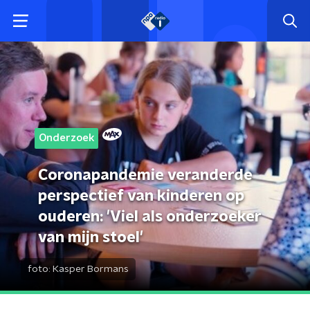
Onderzoek
Coronapandemie veranderde
perspectief van kinderen op
ouderen: 'Viel als onderzoeker
van mijn stoel'
foto:
Kasper Bormans