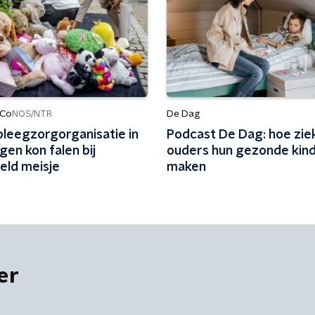
 Co
De Dag
NOS/NTR
pleegzorgorganisatie in
Podcast De Dag: hoe zie
gen kon falen bij
ouders hun gezonde kind
eld meisje
maken
er