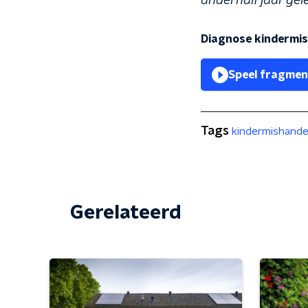
anderhalf jaar gele
Diagnose kindermi
Speel fragmen
Tags
kindermishande
Gerelateerd