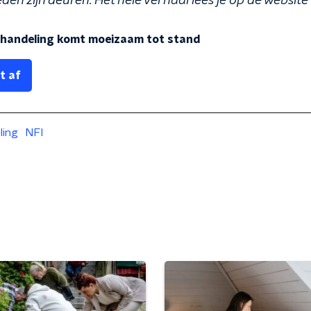
den zijn deuren. Het hele verhaal lees je op de websit
shandeling komt moeizaam tot stand
t af
ling
NFI