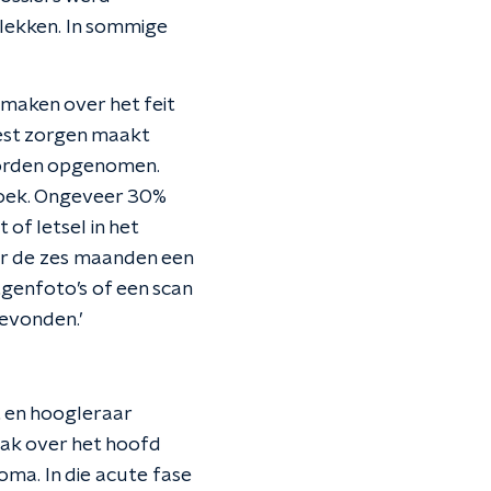
lekken. In sommige
 maken over het feit
est zorgen maakt
 worden opgenomen.
zoek. Ongeveer 30%
of letsel in het
der de zes maanden een
tgenfoto’s of een scan
evonden.’
t en hoogleraar
aak over het hoofd
oma. In die acute fase