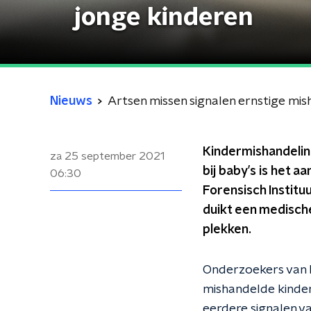
jonge kinderen
Nieuws
Artsen missen signalen ernstige mis
Kindermishandeling
za 25 september 2021
bij baby’s is het a
06:30
Forensisch Institu
duikt een medisch
plekken.
Onderzoekers van h
mishandelde kindere
eerdere signalen va