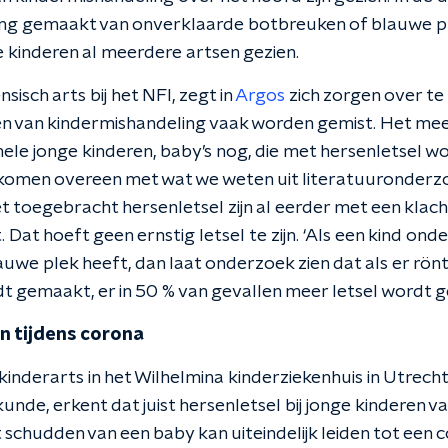
ing gemaakt van onverklaarde botbreuken of blauwe p
 kinderen al meerdere artsen gezien.
sisch arts bij het NFI, zegt in
Argos
zich zorgen over te
en van kindermishandeling vaak worden gemist. Het me
 hele jonge kinderen, baby’s nog, die met hersenletsel
 komen overeen met wat we weten uit literatuuronder
 toegebracht hersenletsel zijn al eerder met een klacht 
 Dat hoeft geen ernstig letsel te zijn. ‘Als een kind on
uwe plek heeft, dan laat onderzoek zien dat als er rön
t gemaakt, er in 50 % van gevallen meer letsel wordt g
n tijdens corona
 kinderarts in het Wilhelmina kinderziekenhuis in Utrech
nde, erkent dat juist hersenletsel bij jonge kinderen v
schudden van een baby kan uiteindelijk leiden tot een c