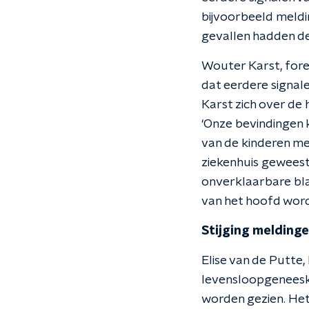
bijvoorbeeld meld
gevallen hadden de
Wouter Karst, foren
dat eerdere signal
Karst zich over de
‘Onze bevindingen
van de kinderen met
ziekenhuis geweest.
onverklaarbare bla
van het hoofd word
Stijging meldinge
Elise van de Putte,
levensloopgeneesku
worden gezien. Het 