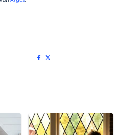
e van
Argos
.