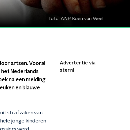
foto:
ANP Koen van Weel
Advertentie via
door artsen. Vooral
ster.nl
an het Nederlands
zoek na een melding
reuken en blauwe
it strafzaken van
e hele jonge kinderen
dossiers werd