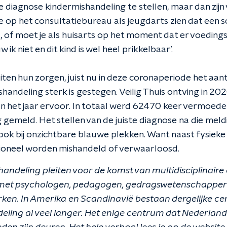
de diagnose kindermishandeling te stellen, maar dan zijn
e op het consultatiebureau als jeugdarts zien dat een s
, of moet je als huisarts op het moment dat er voeding
 ik niet en dit kind is wel heel prikkelbaar’.
ten hun zorgen, juist nu in deze coronaperiode het aan
handeling sterk is gestegen. Veilig Thuis ontving in 20
 het jaar ervoor. In totaal werd 62470 keer vermoede
gemeld. Het stellen van de juiste diagnose na die meldi
 ook bij onzichtbare blauwe plekken. Want naast fysiek
ioneel worden mishandeld of verwaarloosd.
andeling pleiten voor de komst van multidisciplinaire 
 met psychologen, pedagogen, gedragswetenschapper
en. In Amerika en Scandinavië bestaan dergelijke cen
ling al veel langer. Het enige centrum dat Nederland r