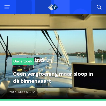
Onderzoek
Geen vergroening maar sloop in
de binnenvaart
foto:
KRO-NCRV