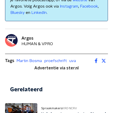
je favoriete podcastapp, of via de
website
van
Argos. Volg Argos ook via
Instagram
,
Facebook
,
Bluesky
en
LinkedIn
.
Argos
HUMAN & VPRO
Tags
Martin Bosma
proefschrift
uva
Advertentie via ster.nl
Gerelateerd
Spraakmakers
KRO-NCRV