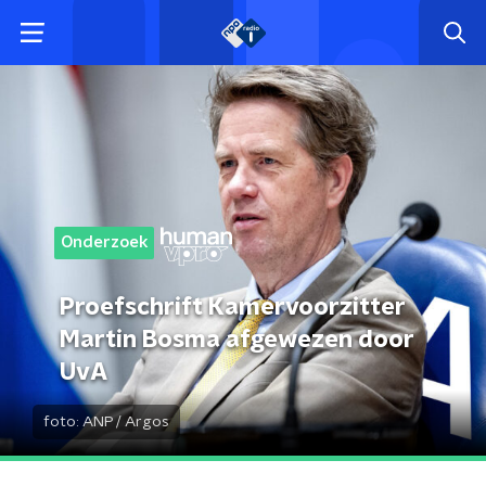
Onderzoek
Proefschrift Kamervoorzitter
Martin Bosma afgewezen door
UvA
foto:
ANP / Argos