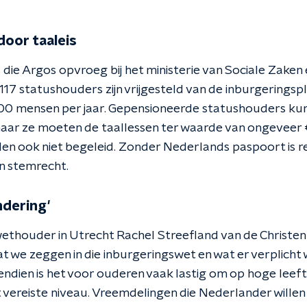
oor taaleis
ers die Argos opvroeg bij het ministerie van Sociale Zak
ar 117 statushouders zijn vrijgesteld van de inburgerings
0 mensen per jaar. Gepensioneerde statushouders kunne
maar ze moeten de taallessen ter waarde van ongeveer 
en ook niet begeleid. Zonder Nederlands paspoort is rei
n stemrecht.
ndering'
ethouder in Utrecht Rachel Streefland van de Christen 
 we zeggen in die inburgeringswet en wat er verplicht w
endien is het voor ouderen vaak lastig om op hoge leef
et vereiste niveau. Vreemdelingen die Nederlander will