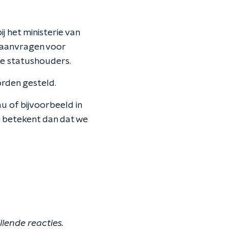
j het ministerie van
ie aanvragen voor
re statushouders.
rden gesteld.
u of bijvoorbeeld in
t betekent dan dat we
lende reacties.