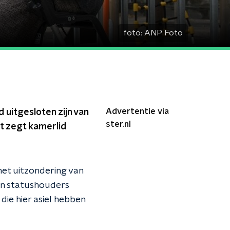
foto:
ANP Foto
Advertentie via
 uitgesloten zijn van
ster.nl
t zegt kamerlid
met uitzondering van
ijn statushouders
die hier asiel hebben