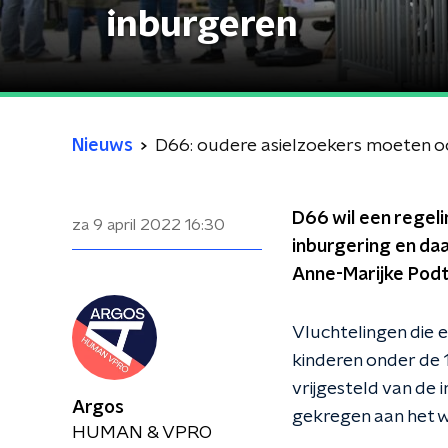
inburgeren
Nieuws
D66: oudere asielzoekers moeten o
D66 wil een regeli
za 9 april 2022
16:30
inburgering en da
Anne-Marijke Podt
Vluchtelingen die e
kinderen onder de 
vrijgesteld van de 
Argos
gekregen aan het we
HUMAN & VPRO