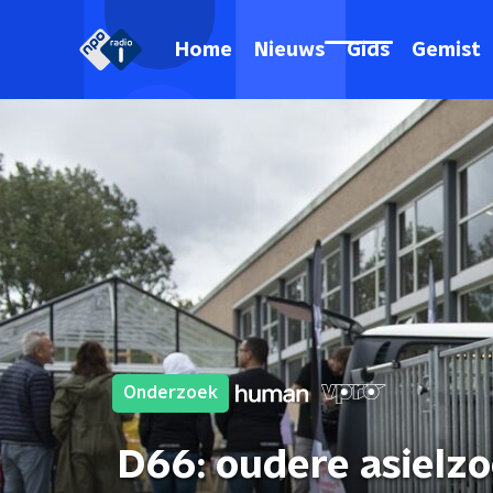
Home
Nieuws
Gids
Gemist
Onderzoek
D66: oudere asielz