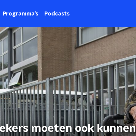
Programma's
Podcasts
oekers moeten ook kunnen