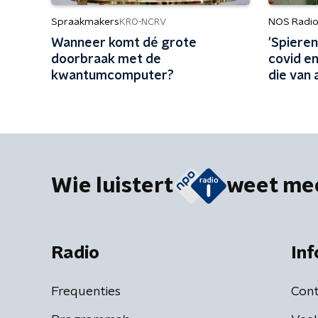
Spraakmakers
NOS Radio
KRO-NCRV
Wanneer komt dé grote
'Spiere
doorbraak met de
covid e
kwantumcomputer?
die van 
mensen
Wie luistert
weet me
Radio
Inf
Frequenties
Cont