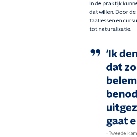
In de praktijk kun
dat willen. Door d
taallessen en cursu
tot naturalisatie.
'Ik de
dat zo
belem
benod
uitge
gaat e
Tweede Kame