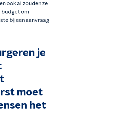
en ook al zouden ze
op budget om
iste bij een aanvraag
urgeren je
t
t
erst moet
ensen het