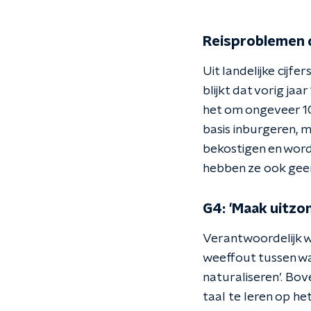
Reisproblemen d
Uit landelijke cijf
blijkt dat vorig ja
het om ongeveer 10
basis inburgeren, 
bekostigen en word
hebben ze ook gee
G4: 'Maak uitzo
Verantwoordelijk w
weeffout tussen wat
naturaliseren’. Bov
taal te leren op h