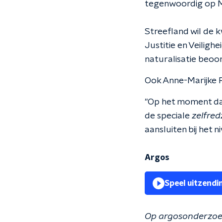
tegenwoordig op M
Streefland wil de k
Justitie en Veiligh
naturalisatie beoo
Ook Anne-Marijke 
"Op het moment dat
de speciale
zelfre
aansluiten bij het n
Argos
Speel uitzendi
Op argosonderzoekt