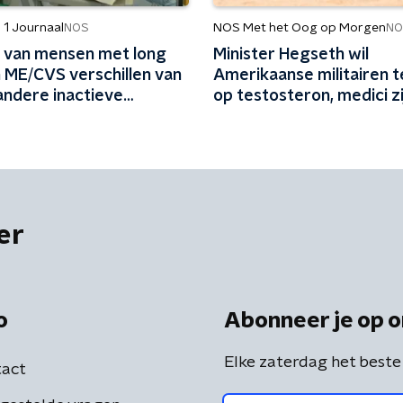
 1 Journaal
NOS Met het Oog op Morgen
NOS
NO
n van mensen met long
Minister Hegseth wil
n ME/CVS verschillen van
Amerikaanse militairen 
andere inactieve
op testosteron, medici zi
'
kritisch
er
o
Abonneer je op o
Elke zaterdag het beste
act