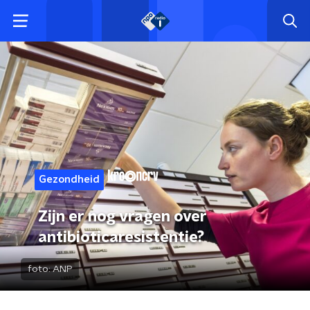
Gezondheid
Zijn er nog vragen over
antibioticaresistentie?
foto:
ANP