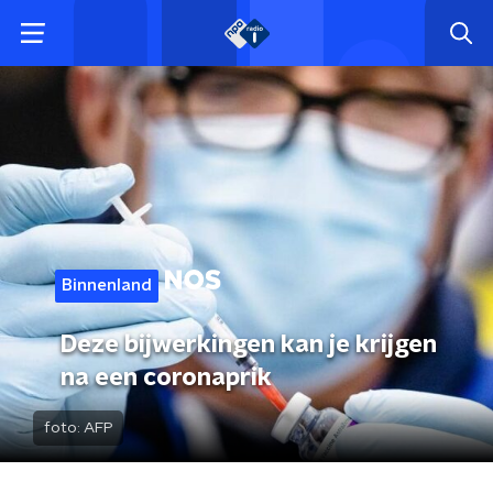
Binnenland
Deze bijwerkingen kan je krijgen
na een coronaprik
foto:
AFP