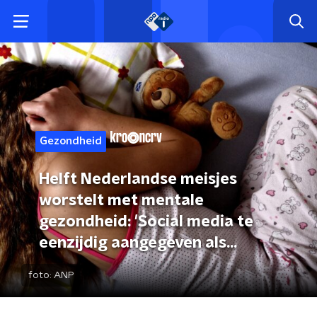
Gezondheid
Helft Nederlandse meisjes
worstelt met mentale
gezondheid: 'Social media te
eenzijdig aangegeven als
oorzaak'
foto:
ANP