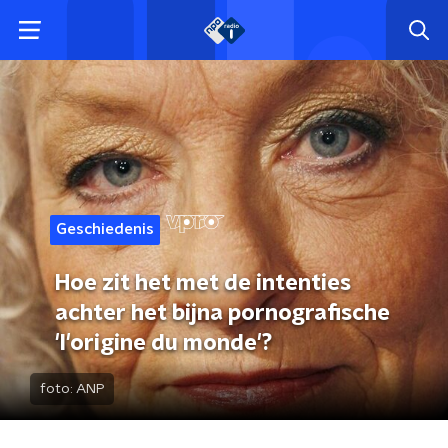
Geschiedenis
Hoe zit het met de intenties
achter het bijna pornografische
'l'origine du monde'?
foto:
ANP