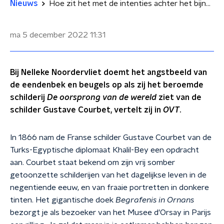
Nieuws
Hoe zit het met de intenties achter het bijna pornografische 'l'origine du monde'?
ma 5 december 2022
11:31
Bij Nelleke Noordervliet doemt het angstbeeld van
de eendenbek en beugels op als zij het beroemde
schilderij
De oorsprong van de wereld
ziet van de
schilder Gustave Courbet, vertelt zij in
OVT
.
In 1866 nam de Franse schilder Gustave Courbet van de
Turks-Egyptische diplomaat Khalil-Bey een opdracht
aan. Courbet staat bekend om zijn vrij somber
getoonzette schilderijen van het dagelijkse leven in de
negentiende eeuw, en van fraaie portretten in donkere
tinten. Het gigantische doek
Begrafenis in Ornans
bezorgt je als bezoeker van het Musee d'Orsay in Parijs