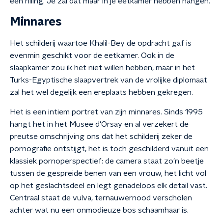
een rilling. Je zal dat maar in je eetkamer hebben hangen.
Minnares
Het schilderij waartoe Khalil-Bey de opdracht gaf is
evenmin geschikt voor de eetkamer. Ook in de
slaapkamer zou ik het niet willen hebben, maar in het
Turks-Egyptische slaapvertrek van de vrolijke diplomaat
zal het wel degelijk een ereplaats hebben gekregen.
Het is een intiem portret van zijn minnares. Sinds 1995
hangt het in het Musee d'Orsay en al verzekert de
preutse omschrijving ons dat het schilderij zeker de
pornografie ontstijgt, het is toch geschilderd vanuit een
klassiek pornoperspectief: de camera staat zo'n beetje
tussen de gespreide benen van een vrouw, het licht vol
op het geslachtsdeel en legt genadeloos elk detail vast.
Centraal staat de vulva, ternauwernood verscholen
achter wat nu een onmodieuze bos schaamhaar is.