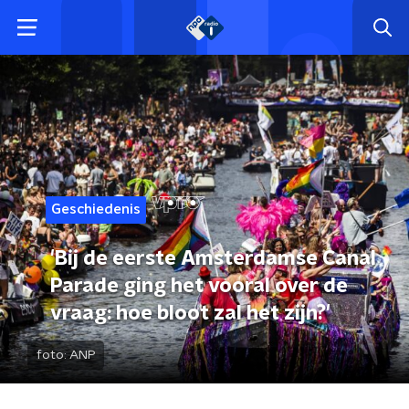
Geschiedenis
'Bij de eerste Amsterdamse Canal
Parade ging het vooral over de
vraag: hoe bloot zal het zijn?'
foto:
ANP