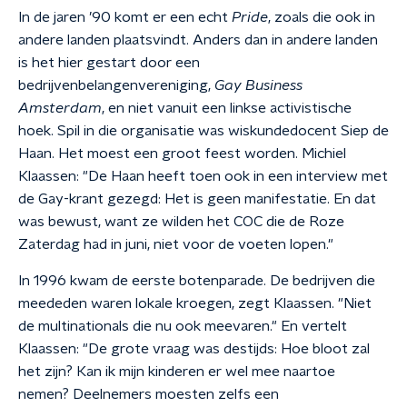
In de jaren ’90 komt er een echt
Pride
, zoals die ook in
andere landen plaatsvindt. Anders dan in andere landen
is het hier gestart door een
bedrijvenbelangenvereniging,
Gay Business
Amsterdam
, en niet vanuit een linkse activistische
hoek. Spil in die organisatie was wiskundedocent Siep de
Haan. Het moest een groot feest worden. Michiel
Klaassen:
"De Haan heeft toen ook in een interview met
de Gay-krant gezegd: Het is geen manifestatie. En dat
was bewust, want ze wilden het COC die de Roze
Zaterdag had in juni, niet voor de voeten lopen."
In 1996 kwam de eerste botenparade. De bedrijven die
meededen waren lokale kroegen, zegt Klaassen. "Niet
de multinationals die nu ook meevaren." En vertelt
Klaassen: "De grote vraag was destijds: Hoe bloot zal
het zijn? Kan ik mijn kinderen er wel mee naartoe
nemen? Deelnemers moesten zelfs een