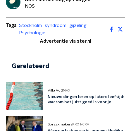
NOS
Tags
Stockholm
syndroom
gijzeling
Psychologie
Advertentie via ster.nl
Gerelateerd
Villa VdB
MAX
Nieuwe dingen leren op latere leeftijd:
waarom het juist goed is voor je
Spraakmakers
KRO-NCRV
Waarom lachen we bij ongemakkelijke