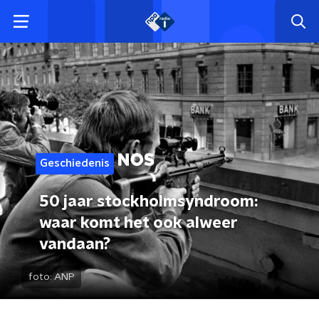
Geschiedenis
50 jaar stockholmsyndroom:
waar komt het ook alweer
vandaan?
foto:
ANP