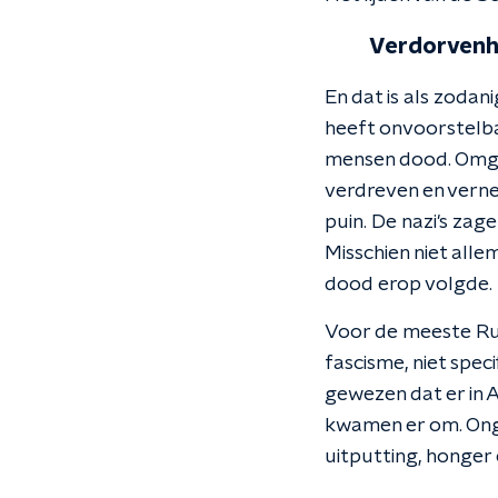
Verdorvenh
En dat is als zodan
heeft onvoorstelba
mensen dood. Omge
verdreven en verne
puin. De nazi's zag
Misschien niet alle
dood erop volgde.
Voor de meeste Rus
fascisme, niet spe
gewezen dat er in 
kwamen er om. Onge
uitputting, honger 