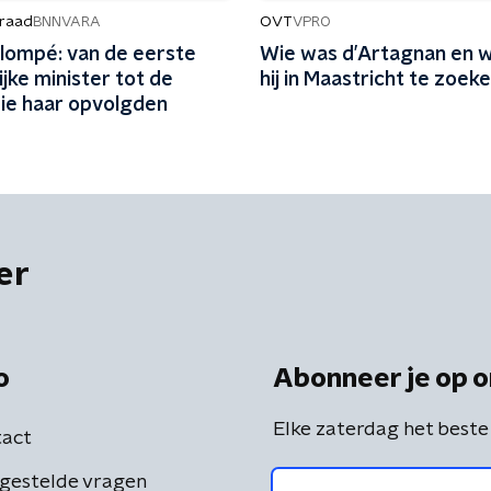
raad
OVT
BNNVARA
VPRO
lompé: van de eerste
Wie was d’Artagnan en 
jke minister tot de
hij in Maastricht te zoek
 die haar opvolgden
er
o
Abonneer je op o
Elke zaterdag het beste
act
gestelde vragen