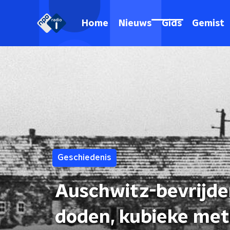
Home
Nieuws
Gids
Gemist
Geschiedenis
Auschwitz-bevrijder
doden, kubieke met