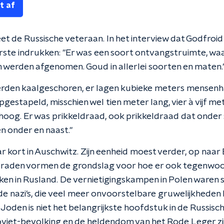
t af
et de Russische veteraan. In het interview dat Godfroi
eerste indrukken: "Er was een soort ontvangstruimte, waa
werden afgenomen. Goud in allerlei soorten en maten.
werden kaalgeschoren, er lagen kubieke meters mensenha
gestapeld, misschien wel tien meter lang, vier à vijf me
oog. Er was prikkeldraad, ook prikkeldraad dat onder
n onder en naast."
kort in Auschwitz. Zijn eenheid moest verder, op naar Be
meraden vormen de grondslag voor hoe er ook tegenwoo
en in Rusland. De vernietigingskampen in Polen waren s
de nazi's, die veel meer onvoorstelbare gruwelijkheden
 Joden is niet het belangrijkste hoofdstuk in de Russisch
Sovjet-bevolking en de heldendom van het Rode Leger zi