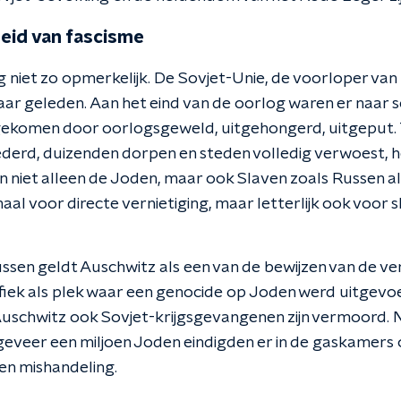
eid van fascisme
ig niet zo opmerkelijk. De Sovjet-Unie, de voorloper van
ar geleden. Aan het eind van de oorlog waren er naar s
komen door oorlogsgeweld, uitgehongerd, uitgeput. 
derd, duizenden dorpen en steden volledig verwoest, he
en niet alleen de Joden, maar ook Slaven zoals Russen a
maal voor directe vernietiging, maar letterlijk ook voor 
sen geldt Auschwitz als een van de bewijzen van de ve
cifiek als plek waar een genocide op Joden werd uitgevo
Auschwitz ook Sovjet-krijgsgevangenen zijn vermoord. 
veer een miljoen Joden eindigden er in de gaskamers o
en mishandeling.