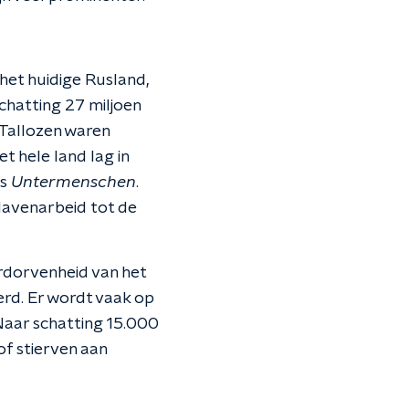
 het huidige Rusland,
chatting 27 miljoen
Tallozen waren
t hele land lag in
ls
Untermenschen
.
slavenarbeid tot de
rdorvenheid van het
erd. Er wordt vaak op
Naar schatting 15.000
f stierven aan