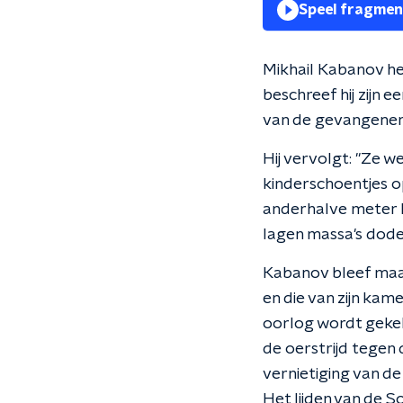
Speel fragmen
Mikhail Kabanov he
beschreef hij zijn 
van de gevangenen 
Hij vervolgt: "Ze 
kinderschoentjes op
anderhalve meter h
lagen massa's dode
Kabanov bleef maar 
en die van zijn ka
oorlog wordt gekek
de oerstrijd tegen 
vernietiging van de
Het lijden van de 