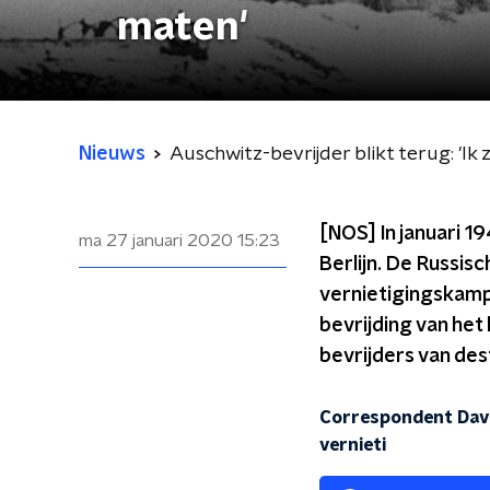
maten'
Nieuws
Auschwitz-bevrijder blikt terug: 'I
[NOS] In januari 1
ma 27 januari 2020
15:23
Berlijn. De Russis
vernietigingskamp 
bevrijding van he
bevrijders van dest
Correspondent Davi
vernieti