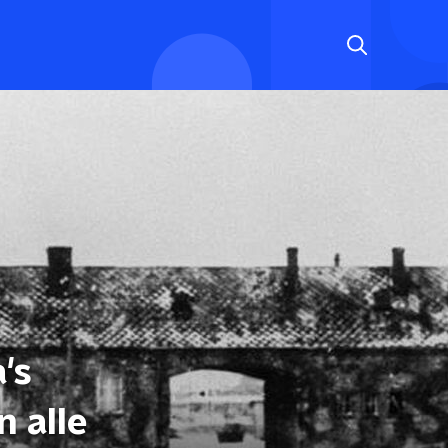
's
 alle