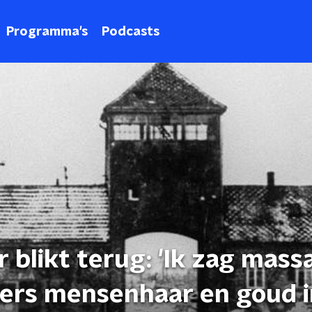
Programma's
Podcasts
 blikt terug: 'Ik zag massa
ers mensenhaar en goud in