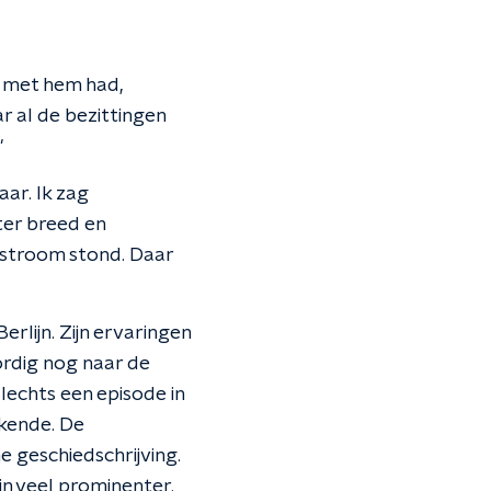
d met hem had,
r al de bezittingen
"
ar. Ik zag
ter breed en
 stroom stond. Daar
rlijn. Zijn ervaringen
rdig nog naar de
lechts een episode in
 kende. De
e geschiedschrijving.
jn veel prominenter.