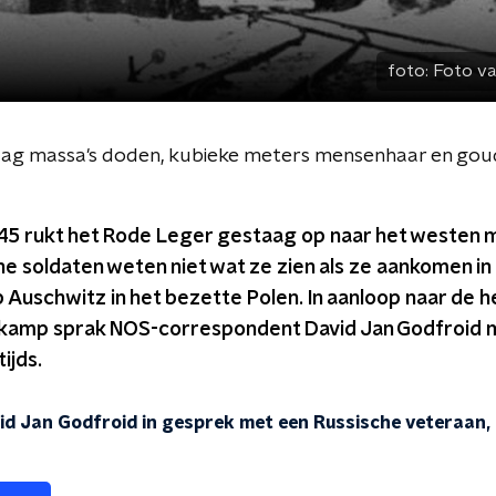
foto:
Foto va
k zag massa's doden, kubieke meters mensenhaar en goud
945 rukt het Rode Leger gestaag op naar het westen m
che soldaten weten niet wat ze zien als ze aankomen in 
Auschwitz in het bezette Polen. In aanloop naar de 
t kamp sprak NOS-correspondent David Jan Godfroid 
ijds.
d Jan Godfroid in gesprek met een Russische veteraan, d