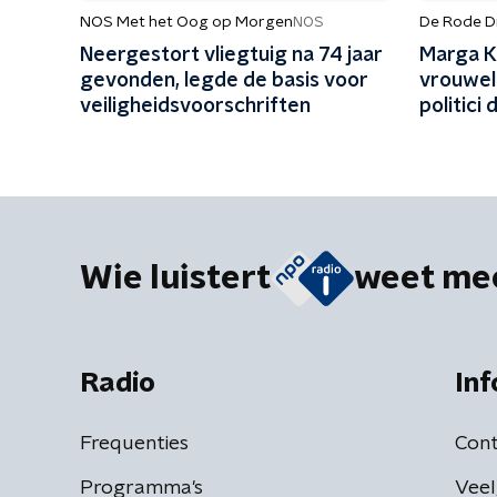
NOS Met het Oog op Morgen
De Rode D
NOS
Neergestort vliegtuig na 74 jaar
Marga K
gevonden, legde de basis voor
vrouweli
veiligheidsvoorschriften
politici
Wie luistert
weet me
Radio
Inf
Frequenties
Cont
Programma's
Veel