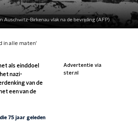
n Auschwitz-Birkenau vlak na de bevrijding (AFP)
 in alle maten'
Advertentie via
et als einddoel
ster.nl
het nazi-
herdenking van de
met een van de
ie 75 jaar geleden