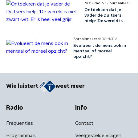
NOS Radio 1 Journaal
NOS
Ontdekken dat je
vader de Duitsers
hielp: 'De wereld is
niet zwart-wit. Er is
heel veel grijs'
Spraakmakers
KRO-NCRV
Evolueert de mens ook in
mentaal of moreel
opzicht?
Wie luistert
weet meer
Radio
Info
Frequenties
Contact
Programma's
Veelgestelde vragen