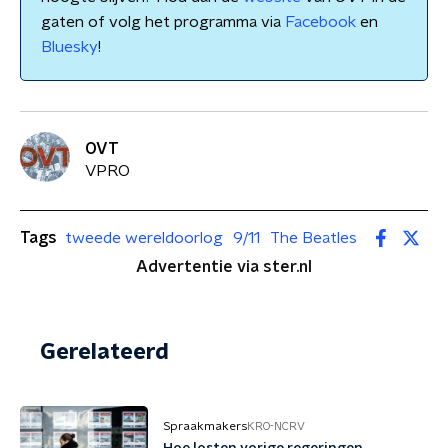
gaten of volg het programma via
Facebook
en
Bluesky
!
OVT
VPRO
Tags
tweede wereldoorlog
9/11
The Beatles
Advertentie via ster.nl
Gerelateerd
Spraakmakers
KRO-NCRV