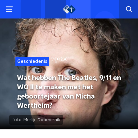
Geschiedenis
Wat hebben The Beatles, 9/11 en
WO II te maken met het
geboortejaar van Micha
Wertheim?
foto:
Merlijn Doomernik