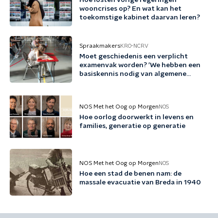
Hoe losten vorige regeringen
wooncrises op? En wat kan het
toekomstige kabinet daarvan leren?
Spraakmakers
KRO-NCRV
Moet geschiedenis een verplicht
examenvak worden? 'We hebben een
basiskennis nodig van algemene
verleden'
NOS Met het Oog op Morgen
NOS
Hoe oorlog doorwerkt in levens en
families, generatie op generatie
NOS Met het Oog op Morgen
NOS
Hoe een stad de benen nam: de
massale evacuatie van Breda in 1940