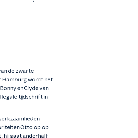
 van de zwarte
uit Hamburg wordt het
 Bonny en Clyde van
egale tijdschrift in
.
n werkzaamheden
riteiten Otto op op
, hij gaat anderhalf