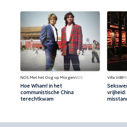
NOS Met het Oog op Morgen
Villa VdB
NOS
M
Hoe Wham! in het
Sekswer
communistische China
vrijheid
terechtkwam
misstan
ervoor 