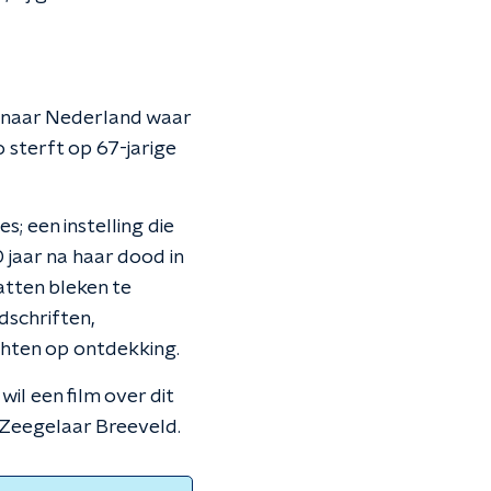
ug naar Nederland waar
 sterft op 67-jarige
s; een instelling die
0 jaar na haar dood in
atten bleken te
dschriften,
chten op ontdekking.
 wil een film over dit
 Zeegelaar Breeveld.