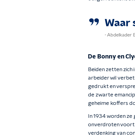
Waar st
Abdelkader B
De Bonny en Cly
Beiden zetten zich i
arbeider wil verbe
gedrukt en verspre
de zwarte emancipat
geheime koffers do
In 1934 worden ze
onverdroten voortz
verdenking van comm