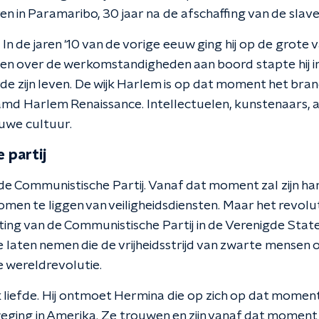
n in Paramaribo, 30 jaar na de afschaffing van de slaver
 In de jaren '10 van de vorige eeuw ging hij op de grote 
n over de werkomstandigheden aan boord stapte hij in
rde zijn leven. De wijk Harlem is op dat moment het br
md Harlem Renaissance. Intellectuelen, kunstenaars, act
uwe cultuur.
 partij
 de Communistische Partij. Vanaf dat moment zal zijn h
men te liggen van veiligheidsdiensten. Maar het revoluti
hting van de Communistische Partij in de Verenigde State
te laten nemen die de vrijheidsstrijd van zwarte mensen
e wereldrevolutie.
ook liefde. Hij ontmoet Hermina die op zich op dat momen
ing in Amerika. Ze trouwen en zijn vanaf dat moment o