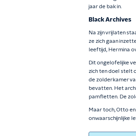
jaar de bak in.
Black Archives
Na zijn vrijlaten s
ze zich gaan inzet
leeftijd, Hermina o
Dit ongelofelijke v
zich ten doel stelt
de zolderkamer van
bevatten. Het archi
pamfletten. De zol
Maar toch, Otto en
onwaarschijnlijke 