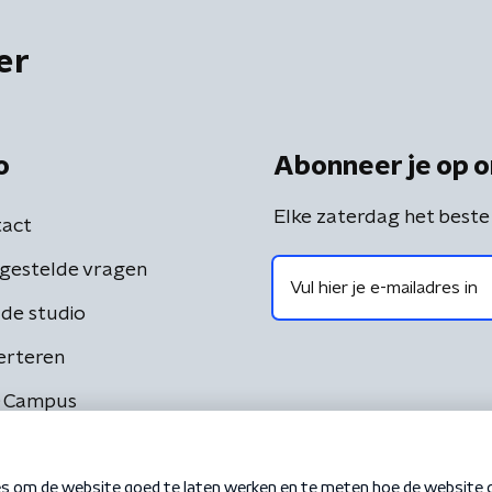
er
o
Abonneer je op o
Elke zaterdag het beste
act
gestelde vragen
de studio
erteren
 Campus