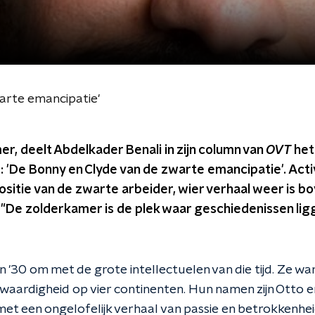
arte emancipatie '
mer, deelt Abdelkader Benali in zijn column van
OVT
het
'De Bonny en Clyde van de zwarte emancipatie'. Activ
ositie van de zwarte arbeider, wier verhaal weer is b
 "De zolderkamer is de plek waar geschiedenissen li
en '30 om met de grote intellectuelen van die tijd. Ze 
kwaardigheid op vier continenten. Hun namen zijn Otto
t een ongelofelijk verhaal van passie en betrokkenhe