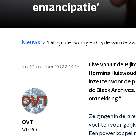
emancipatie '
Nieuws
'Dit zijn de Bonny en Clyde van de zw
Live vanuit de Bijl
ma 10 oktober 2022
14:15
Hermina Huiswoud: 
inzetten voor de p
de Black Archives.
ontdekking."
Ze gingen in de jar
OVT
vochten voor gelij
VPRO
Een powerkoppel me