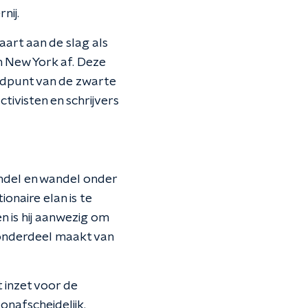
nij.
vaart aan de slag als
 New York af. Deze
andpunt van de zwarte
ivisten en schrijvers
andel en wandel onder
onaire elan is te
n is hij aanwezig om
 onderdeel maakt van
t inzet voor de
nafscheidelijk.