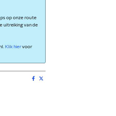
ps op onze route
 uitreiking van de
nl.
Klik hier
voor