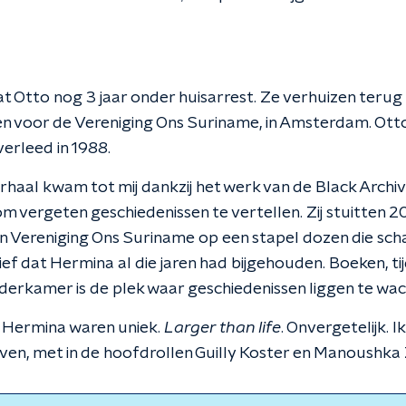
taat Otto nog 3 jaar onder huisarrest. Ze verhuizen ter
ten voor de Vereniging Ons Suriname, in Amsterdam. Otto
verleed in 1988.
erhaal kwam tot mij dankzij het werk van de Black Archive
 om vergeten geschiedenissen te vertellen. Zij stuitten 2
 Vereniging Ons Suriname op een stapel dozen die sch
ef dat Hermina al die jaren had bijgehouden. Boeken, tij
derkamer is de plek waar geschiedenissen liggen te wa
 Hermina waren uniek.
Larger than life
. Onvergetelijk. Ik
leven, met in de hoofdrollen Guilly Koster en Manoushka