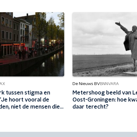
De Nieuws BV
AX
BNNVARA
k tussen stigma en
Metershoog beeld van Le
: 'Je hoort vooral de
Oost-Groningen: hoe kw
den, niet de mensen die
daar terecht?
kiezen'