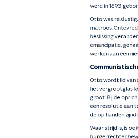
werd in 1893 gebore
Otto was reislustig.
matroos. Ontevrede
beslissing verande
emancipatie, genaa
werken aan een nie
Communistische
Otto wordt lid van
het vergrootglas ko
groot. Bij de opric
een resolutie aan 
de op handen zijnd
Waar strijd is, is 
burgerrechtenbeweg