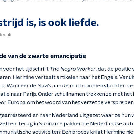
rijd is, is ook liefde.
enali
de van de zwarte emancipatie
n voor het tijdschrift
The Negro Worker
, dat de positie
teren. Hermine vertaalt artikelen naar het Engels. Van
id. Wanneer de Nazi’s aan de macht komen vluchten de
ie naar Parijs. Onder schuilnamen trekken ze met het ill
or Europa om het woord van het verzet te verspreiden
 gearresteerd en naar Nederland uitgezet waar ze hu
etten. Terug in Suriname pakken de Nederlandse auto
unistische activiteiten; Een proces krijgt Hermine niet