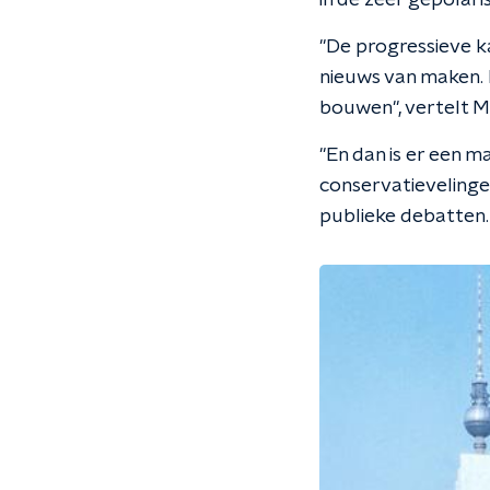
in de zeer gepolari
"De progressieve ka
nieuws van maken. 
bouwen", vertelt 
"
En dan is er een m
conservatievelinge
publieke debatten.