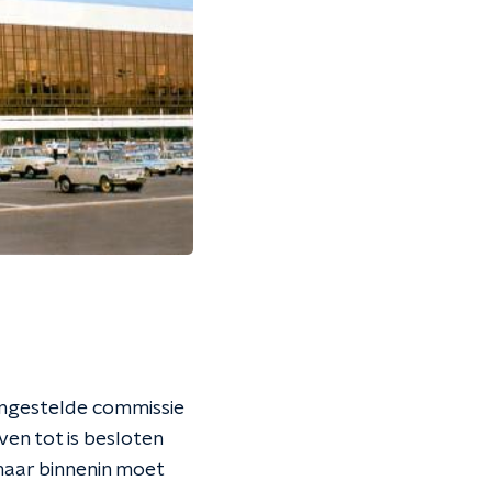
angestelde commissie
ven tot is besloten
maar binnenin moet