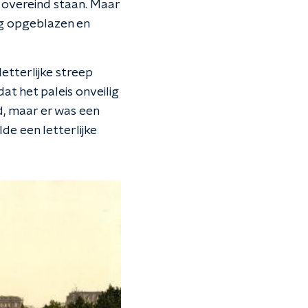
r overeind staan. Maar
ng opgeblazen en
etterlijke streep
at het paleis onveilig
, maar er was een
de een letterlijke