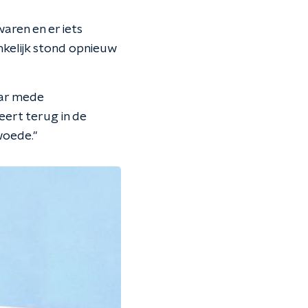
aren en er iets
nkelijk stond opnieuw
aar mede
eert terug in de
woede."