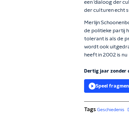
een 'dialoog der c
der culturen echt s
Merlijn Schoonenb
de politieke partij
tolerant is als de 
wordt ook uitgedra
heeft in 2002 is nu
Dertig jaar zonder
Speel fragmen
Tags
Geschiedenis