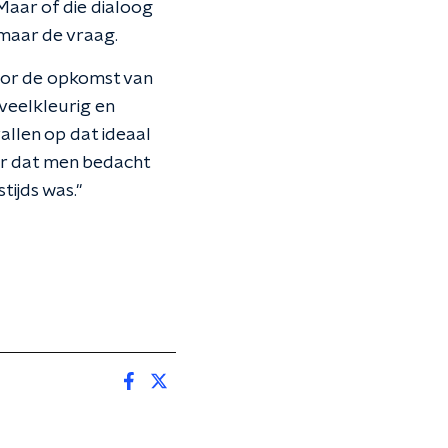
Maar of die dialoog
 maar de vraag.
oor de opkomst van
 veelkleurig en
allen op dat ideaal
ur dat men bedacht
tijds was."