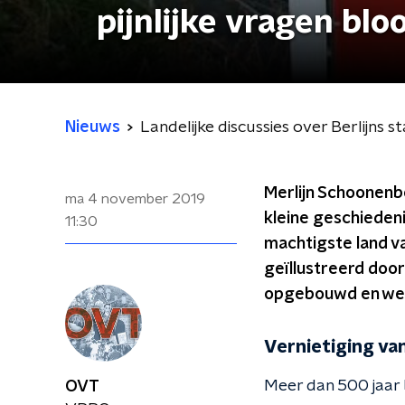
pijnlijke vragen blo
Nieuws
Landelijke discussies over Berlijns s
Merlijn Schoonenb
ma 4 november 2019
kleine geschiedeni
11:30
machtigste land va
geïllustreerd door 
opgebouwd en wee
Vernietiging va
Meer dan 500 jaar 
OVT