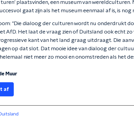
ulturen' plaatsvinden, een museum van wereldculturen. 
uccesvol gaat zijn als het museum eenmaal af is, is nog
oom: "Die dialoog der culturen wordt nu onderdrukt d
 het AfD. Het laat de vraag zien of Duitsland ook echt zo
progressieve kant van het land graag uitdraagt. Die aanv
gen op dat slot. Dat mooie idee van dialoog der cultu
 helemaal niet meer zo mooi en onomstreden als het des
 de Muur
t af
Duitsland