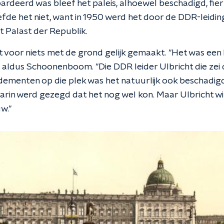
ardeerd was bleef het paleis, alhoewel beschadigd, fie
efde het niet, want in 1950 werd het door de DDR-leidi
 Palast der Republik.
t voor niets met de grond gelijk gemaakt. "Het was een l
 aldus Schoonenboom. "Die DDR leider Ulbricht die zei d
menten op die plek was het natuurlijk ook beschadigd
rin werd gezegd dat het nog wel kon. Maar Ulbricht wil
w."