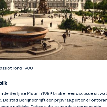
adsslot rond 1900
blik
an de Berlijnse Muur in 1989 brak er een discussie uit wa
. De stad Berlijn schrijft een prijsvraag uit en er ontbra