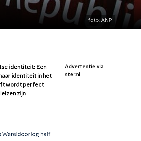
foto:
ANP
Advertentie via
e identiteit: Een
ster.nl
ar identiteit in het
jft wordt perfect
leizen zijn
de Wereldoorlog half