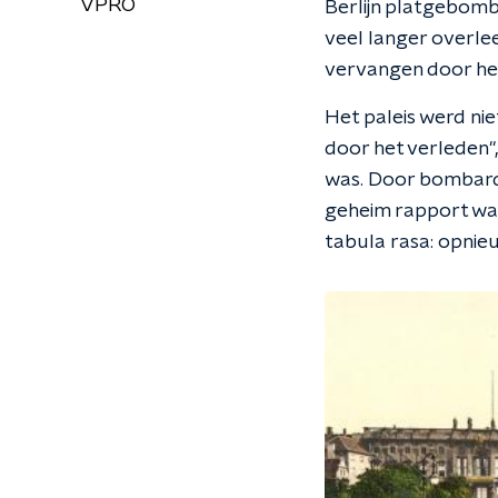
VPRO
Berlijn platgebomb
veel langer overle
vervangen door het
Het paleis werd nie
door het verleden",
was. Door bombarde
geheim rapport waa
tabula rasa: opnieu