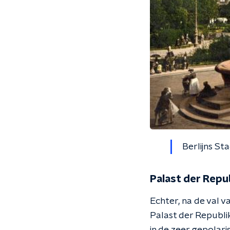
Berlijns St
Palast der Repu
Echter, na de val v
Palast der Republik