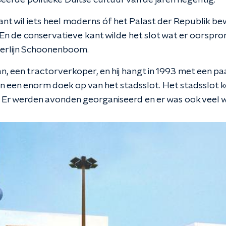
seerde politieke Duitse cultuur van de jaren negentig.
nt wil iets heel moderns óf het Palast der Republik bew
En de conservatieve kant wilde het slot wat er oorspro
Merlijn Schoonenboom.
an, een tractorverkoper, en hij hangt in 1993 met een p
n een enorm doek op van het stadsslot. Het stadsslot k
 Er werden avonden georganiseerd en er was ook veel 