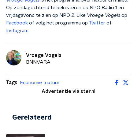
Vroege Vogels
is hét programma over natuur en milieu.
Op zondagochtend te beluisteren op NPO Radio 1 en
vrijdagavond te zien op NPO 2. Like
Vroege Vogels
op
Facebook
of volg het programma op
Twitter
of
Instagram
.
Vroege Vogels
BNNVARA
Tags
Economie
natuur
Advertentie via ster.nl
Gerelateerd