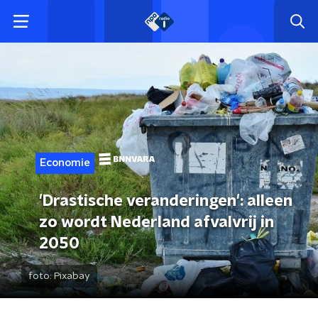
Economie
'Drastische veranderingen': alleen
zo wordt Nederland afvalvrij in
2050
foto:
Pixabay