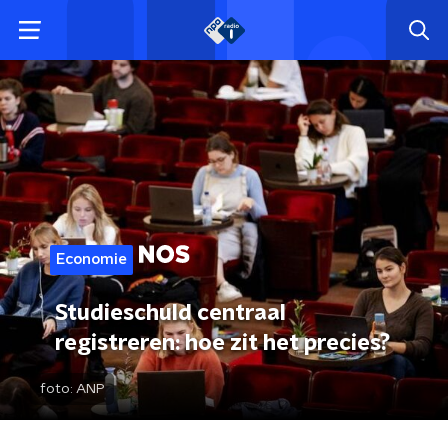
Economie
Studieschuld centraal
registreren: hoe zit het precies?
foto:
ANP